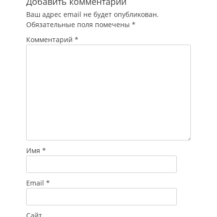
Добавить комментарий
активной вербовки
Ваш адрес email не будет опубликован.
подростков через
Обязательные поля помечены
*
закрытые каналы в
соцсетях…
Комментарий
*
Имя
*
Email
*
Сайт