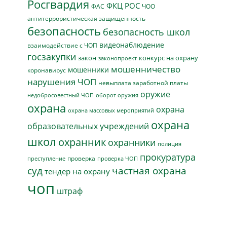
Росгвардия
ФКЦ РОС
ФАС
ЧОО
антитеррористическая защищенность
безопасность
безопасность школ
видеонаблюдение
взаимодействие с ЧОП
госзакупки
закон
конкурс на охрану
законопроект
мошенничество
мошенники
коронавирус
нарушения ЧОП
невыплата заработной платы
оружие
недобросовестный ЧОП
оборот оружия
охрана
охрана
охрана массовых мероприятий
охрана
образовательных учреждений
школ
охранник
охранники
полиция
прокуратура
проверка
преступление
проверка ЧОП
суд
частная охрана
тендер на охрану
чоп
штраф