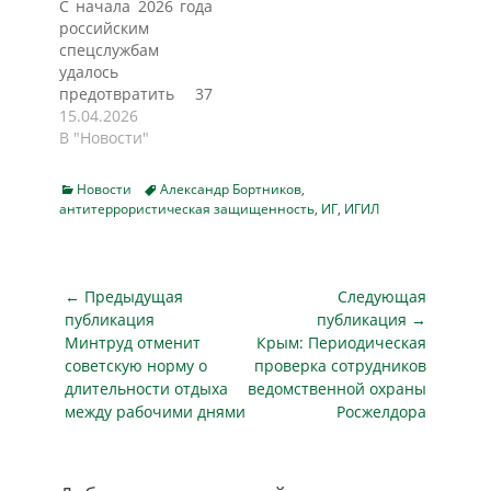
С начала 2026 года
пишет Интерфакс.
почему создавался
российским
"С февраля
Комитет и какие
спецслужбам
прошлого года в
задачи он
удалось
стране
выполняет…
предотвратить 37
предотвращено 188
вооруженных
15.04.2026
преступлений
нападений на
В "Новости"
террористической
школы и другие
направленности.
учебные
Их подготовкой в
Categories
Tags
Новости
Александр Бортников
,
заведения. Об этом
большинстве
антитеррористическая защищенность
,
ИГ
,
ИГИЛ
на заседании
случаев под
Национального
воздействием
антитеррористического
радикальных идей
комитета (НАК)
Навигация
← Предыдущая
Следующая
занимались
заявил его
по
молодые люди,
публикация
публикация →
председатель,
имеющие…
Предыдущая
Следующая
Минтруд отменит
Крым: Периодическая
записям
директор ФСБ
публикация
публикация
советскую норму о
проверка сотрудников
России Александр
длительности отдыха
ведомственной охраны
Бортников. По его
между рабочими днями
Росжелдора
словам, эта
тревожная
статистика —
прямое следствие