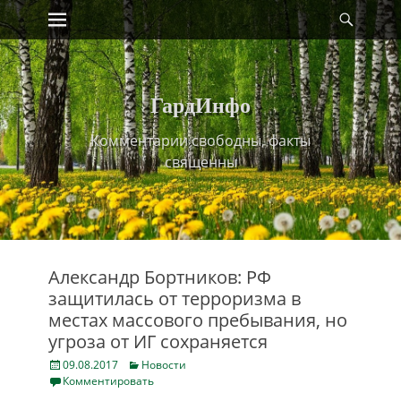
Primary Menu
Найт
Skip
to
content
ГардИнфо
Комментарии свободны, факты
священны
Александр Бортников: РФ
защитилась от терроризма в
местах массового пребывания, но
угроза от ИГ сохраняется
Posted
Categories
09.08.2017
Новости
on
Комментировать