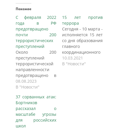
Похожее
С февраля 2022
15 лет против
года в РФ
террора
предотвращено
Сегодня - 10 марта -
почти 200
исполняется 15 лет
террористических
со дня образования
преступлений
главного
Около 200
координационного
преступлений
органа по борьбе с
10.03.2021
террористической
терроризмом -
В "Новости"
направленности
Национального
предотвращено в
антитеррористического
России с февраля
08.08.2023
комитета.
минувшего года, в
В "Новости"
Председатель НАК,
большинстве
директор ФСБ
37 сорванных атак:
случаев их
России Александр
Бортников
готовили молодые
Бортников в связи с
рассказал о
люди, сообщает
15-летием НАК
масштабе угрозы
Национальный
подробно
для российских
антитеррористический
рассказал* "РГ" о
школ
комитет (НАК),
том, для чего и