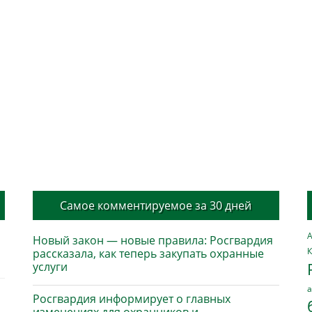
Самое комментируемое за 30 дней
А
Новый закон — новые правила: Росгвардия
К
рассказала, как теперь закупать охранные
услуги
а
Росгвардия информирует о главных