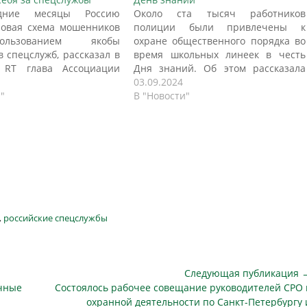
дние месяцы Россию
Около ста тысяч работников
овая схема мошенников
полиции были привлечены к
льзованием якобы
охране общественного порядка во
в спецслужб, рассказал в
время школьных линеек в честь
 RT глава Ассоциации
Дня знаний. Об этом рассказала
нальных пользователей
официальный представитель
03.09.2024
ей и мессенджеров
"
Министерства внутренних дел
В "Новости"
Зыков. «Схема выглядит
Российской Федерации Ирина Волк
льно правдоподобно.
в официальном TG-канале, пишет
ишет якобы куратор из
ОСН. «Сегодня в более чем 48 тыс.
жбы и сообщает, что
российских школах состоялись
мпании или конкретного
торжества, посвященные Дню
 проводится проверка.
знаний и…
тельности присылают…
,
российские спецслужбы
Следующая публикация 
Следующая
учные
Состоялось рабочее совещание руководителей СРО 
публикация
охранной деятельности по Санкт-Петербургу 