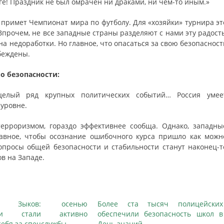
рге! Праздник не был омрачен ни драками, ни чем-то иным.»
 примет Чемпионат мира по футболу. Для «хозяйки» турнира эт
Впрочем, не все западные страны разделяют с нами эту радость
а недоработки. Но главное, что опасаться за свою безопасност
беждены.
о безопасности:
целый ряд крупных политических событий… Россия умее
уровне.
терроризмом, гораздо эффективнее сообща. Однако, западны
лавное, чтобы осознание ошибочного курса пришло как можн
вопросы общей безопасности и стабильности станут наконец-т
в на Западе.
ерт Зыков: осенью
Более ста тысяч полицейских
ики стали активно
обеспечили безопасность школ в
себя за спецслужбы
День знаний