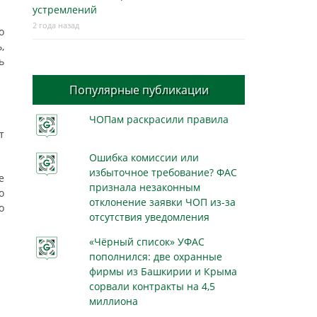
устремлений
2 года назад
о
,
ь
Популярные публикации
ЧОПам раскрасили правила
т
Ошибка комиссии или
избыточное требование? ФАС
е
признала незаконным
о
отклонение заявки ЧОП из-за
о
отсутствия уведомления
«Чёрный список» УФАС
пополнился: две охранные
фирмы из Башкирии и Крыма
сорвали контракты на 4,5
миллиона