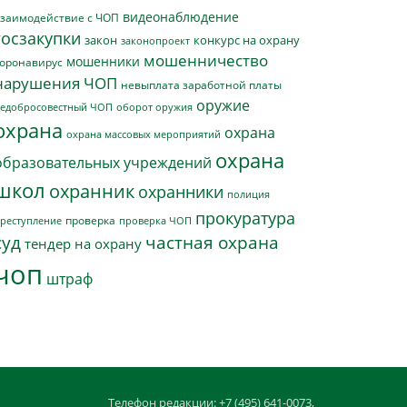
видеонаблюдение
заимодействие с ЧОП
госзакупки
закон
конкурс на охрану
законопроект
мошенничество
мошенники
оронавирус
нарушения ЧОП
невыплата заработной платы
оружие
едобросовестный ЧОП
оборот оружия
охрана
охрана
охрана массовых мероприятий
охрана
образовательных учреждений
школ
охранник
охранники
полиция
прокуратура
проверка
реступление
проверка ЧОП
суд
частная охрана
тендер на охрану
чоп
штраф
Телефон редакции: +7 (495) 641-0073,