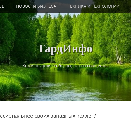
ОВ
НОВОСТИ БИЗНЕСА
ТЕХНИКА И ТЕХНОЛОГИИ
ГардИнфо
Комментарии свободны, факты священны
ссиональнее своих западных коллег?