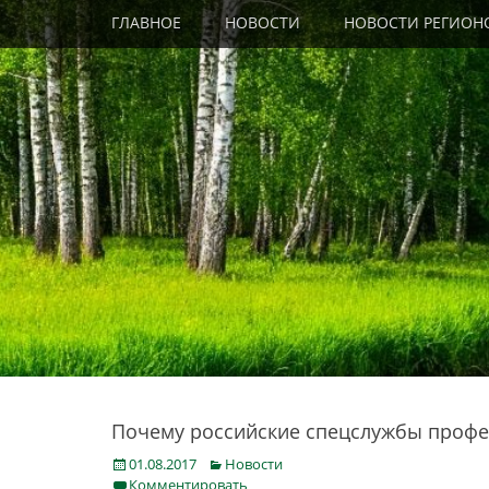
Primary Menu
Skip
ГЛАВНОЕ
НОВОСТИ
НОВОСТИ РЕГИОН
to
content
Почему российские спецслужбы профе
Posted
Categories
01.08.2017
Новости
on
Комментировать