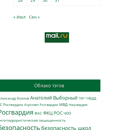
28
29
30
31
« Июл
Сен »
Облако тэгов
Анатолий Выборный
лександр Козлов
ГБР
ГИБДД
МВД
С Росгвардии
Нацгвардия
Корсовет Росгвардии
Росгвардия
ФКЦ РОС
ФАС
ЧОО
нтитеррористическая защищенность
безопасность
безопасность школ