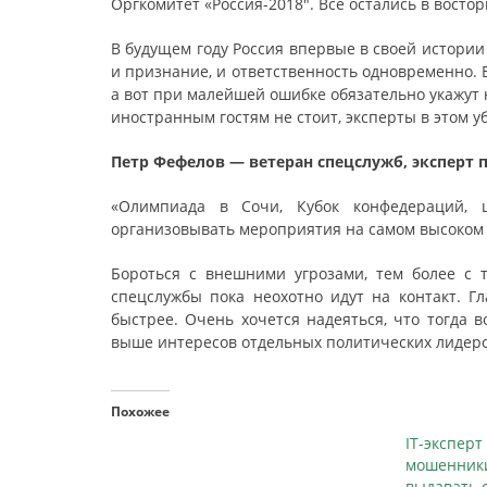
Оргкомитет «Россия-2018″. Все остались в восто
В будущем году Россия впервые в своей истории
и признание, и ответственность одновременно. 
а вот при малейшей ошибке обязательно укажут н
иностранным гостям не стоит, эксперты в этом у
Петр Фефелов — ветеран спецслужб, эксперт п
«Олимпиада в Сочи, Кубок конфедераций, 
организовывать мероприятия на самом высоком 
Бороться с внешними угрозами, тем более с 
спецслужбы пока неохотно идут на контакт. Г
быстрее. Очень хочется надеяться, что тогда 
выше интересов отдельных политических лидеро
Похожее
IT-эксп
мошенн
выдавать 