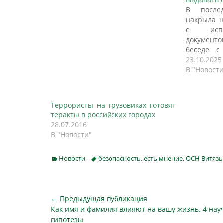
В после
накрыла н
с испо
документо
беседе с
профессио
23.10.2025
соцсет
В "Новости
Владимир 
максима
Жертве п
Террористы на грузовиках готовят
спецслу
теракты в российских городах
против ко
28.07.2016
человека
В "Новости"
Для убеди
Categories
Tags
Новости
безопасность
,
есть мнение
,
ОСН Витязь
Навигация
← Предыдущая публикация
Предыдущая
Как имя и фамилия влияют на вашу жизнь. 4 на
по
публикация
гипотезы