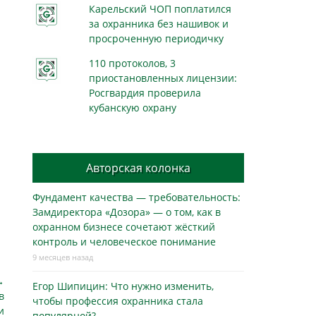
Карельский ЧОП поплатился
за охранника без нашивок и
просроченную периодичку
110 протоколов, 3
приостановленных лицензии:
Росгвардия проверила
кубанскую охрану
Авторская колонка
Фундамент качества — требовательность:
Замдиректора «Дозора» — о том, как в
охранном бизнесe сочетают жёсткий
контроль и человеческое понимание
9 месяцев назад
→
Егор Шипицин: Что нужно изменить,
в
чтобы профессия охранника стала
и
популярной?