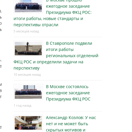
ежегодное заседание
,
Президиума ФКЦ РОС:
ь
итоги работы, новые стандарты и
о
перспективы отрасли
ь
5 месяцев назад
В Ставрополе подвели
итоги работы
региональных отделений
.
ФКЦ РОС и определили задачи на
е
перспективу
10 месяцев назад
м
В Москве состоялось
в
ежегодное заседание
т
Президиума ФКЦ РОС
1 год назад
Александр Козлов: У нас
нет и не может быть
е
скрытых мотивов и