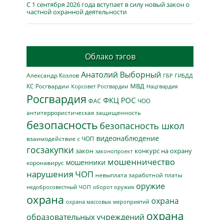
С 1 сентября 2026 года вступает в силу новый закон о
частной охранной деятельности
Облако тэгов
Анатолий Выборный
Александр Козлов
ГБР
ГИБДД
МВД
КС Росгвардии
Нацгвардия
Корсовет Росгвардии
Росгвардия
ФКЦ РОС
ФАС
ЧОО
антитеррористическая защищенность
безопасность
безопасность школ
видеонаблюдение
взаимодействие с ЧОП
госзакупки
закон
конкурс на охрану
законопроект
мошенничество
мошенники
коронавирус
нарушения ЧОП
невыплата заработной платы
оружие
недобросовестный ЧОП
оборот оружия
охрана
охрана
охрана массовых мероприятий
охрана
образовательных учреждений