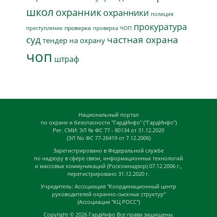
школ
охранник
охранники
полиция
прокуратура
проверка
преступление
проверка ЧОП
суд
частная охрана
тендер на охрану
чоп
штраф
Национальный портал
по охране и безопасности "ГардИнфо" ("ГардИнфо")
Рег. СМИ: ЭЛ № ФС 77 - 80134 от 31.12.2020
(ЭЛ No ФС 77-26419 от 7.12.2006)
Зарегистрировано в Федеральной службе
по надзору в сфере связи, информационных технологий
и массовых коммуникаций (Роскомнадзор) 07.12.2006 г.,
перегистрировано 31.12.2020 г.
Учредитель: Ассоциация "Координационный центр
руководителей охранно-сыскных структур"
(Ассоциация "КЦ РОСС")
Copyright © 2026
ГардИнфо
Все права защищены.