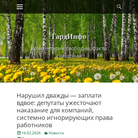
Primary Menu
Найт
Skip
to
content
ГардИнфо
Комментарии свободны, факты
священны
Нарушил дважды — заплати
вдвое: депутаты ужесточают
наказание для компаний,
системно игнорирующих права
работников
Posted
Categories
16.02.2026
Новости