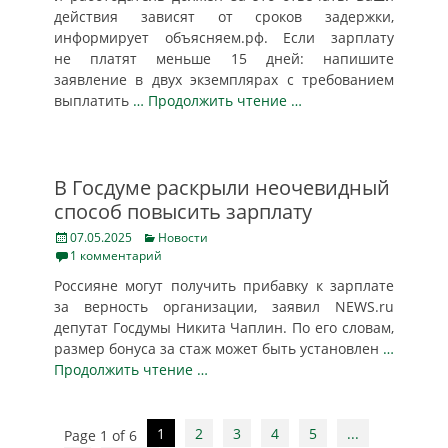
действия зависят от сроков задержки,
информирует объясняем.рф. Если зарплату
не платят меньше 15 дней: напишите
заявление в двух экземплярах с требованием
выплатить
… Продолжить чтение …
В Госдуме раскрыли неочевидный
способ повысить зарплату
Posted
Categories
07.05.2025
Новости
on
1 комментарий
Россияне могут получить прибавку к зарплате
за верность организации, заявил NEWS.ru
депутат Госдумы Никита Чаплин. По его словам,
размер бонуса за стаж может быть установлен
…
Продолжить чтение …
Post
1
2
3
4
5
...
Page 1 of 6