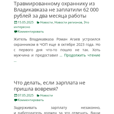
Травмированному охраннику из
Владикавказа не заплатили 62 000
рублей за два месяца работы
Posted
Categories
15.05.2025
Новости
,
Новости регионов
,
Это
on
интересно
Комментировать
Житель Владикавказа Роман Агаев устроился
охранником в ЧОП еще в октябре 2023 года. Но
с первого дня что-то пошло не так. Хоть
мужчина и предоставил
… Продолжить чтение
…
Что делать, если зарплата не
пришла вовремя?
Posted
Categories
07.05.2025
Новости
on
Комментировать
Задерживать зарплату незаконно,
и работодатель должен за это отвечать. Ваши