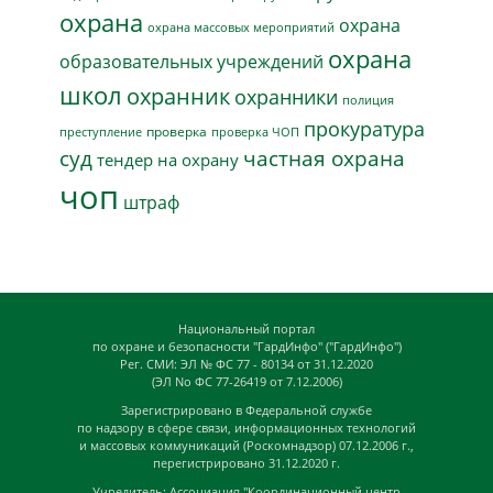
охрана
охрана
охрана массовых мероприятий
охрана
образовательных учреждений
школ
охранник
охранники
полиция
прокуратура
проверка
преступление
проверка ЧОП
суд
частная охрана
тендер на охрану
чоп
штраф
Национальный портал
по охране и безопасности "ГардИнфо" ("ГардИнфо")
Рег. СМИ: ЭЛ № ФС 77 - 80134 от 31.12.2020
(ЭЛ No ФС 77-26419 от 7.12.2006)
Зарегистрировано в Федеральной службе
по надзору в сфере связи, информационных технологий
и массовых коммуникаций (Роскомнадзор) 07.12.2006 г.,
перегистрировано 31.12.2020 г.
Учредитель: Ассоциация "Координационный центр