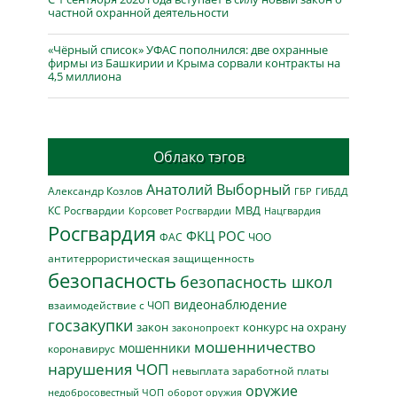
частной охранной деятельности
«Чёрный список» УФАС пополнился: две охранные
фирмы из Башкирии и Крыма сорвали контракты на
4,5 миллиона
Облако тэгов
Анатолий Выборный
Александр Козлов
ГБР
ГИБДД
МВД
КС Росгвардии
Нацгвардия
Корсовет Росгвардии
Росгвардия
ФКЦ РОС
ФАС
ЧОО
антитеррористическая защищенность
безопасность
безопасность школ
видеонаблюдение
взаимодействие с ЧОП
госзакупки
закон
конкурс на охрану
законопроект
мошенничество
мошенники
коронавирус
нарушения ЧОП
невыплата заработной платы
оружие
недобросовестный ЧОП
оборот оружия