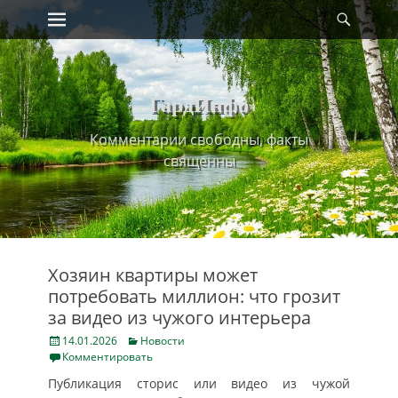
Primary Menu
Найт
Skip
to
content
ГардИнфо
Комментарии свободны, факты
священны
Хозяин квартиры может
потребовать миллион: что грозит
за видео из чужого интерьера
Posted
Categories
14.01.2026
Новости
on
Комментировать
Публикация сторис или видео из чужой