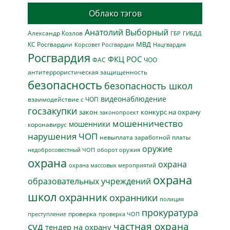
Облако тэгов
Анатолий Выборный
Александр Козлов
ГБР
ГИБДД
МВД
КС Росгвардии
Нацгвардия
Корсовет Росгвардии
Росгвардия
ФКЦ РОС
ФАС
ЧОО
антитеррористическая защищенность
безопасность
безопасность школ
видеонаблюдение
взаимодействие с ЧОП
госзакупки
закон
конкурс на охрану
законопроект
мошенничество
мошенники
коронавирус
нарушения ЧОП
невыплата заработной платы
оружие
недобросовестный ЧОП
оборот оружия
охрана
охрана
охрана массовых мероприятий
охрана
образовательных учреждений
школ
охранник
охранники
полиция
прокуратура
проверка
преступление
проверка ЧОП
суд
частная охрана
тендер на охрану