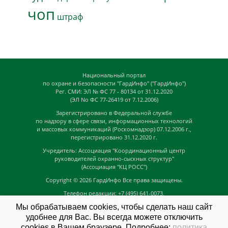
чоп
штраф
Национальный портал
по охране и безопасности "ГардИнфо" ("ГардИнфо")
Рег. СМИ: ЭЛ № ФС 77 - 80134 от 31.12.2020
(ЭЛ No ФС 77-26419 от 7.12.2006)
Зарегистрировано в Федеральной службе
по надзору в сфере связи, информационных технологий
и массовых коммуникаций (Роскомнадзор) 07.12.2006 г.,
перегистрировано 31.12.2020 г.
Учредитель: Ассоциация "Координационный центр
руководителей охранно-сыскных структур"
(Ассоциация "КЦ РОСС")
Copyright © 2026
ГардИнфо
Все права защищены.
Телефон редакции: +7 (495) 641-0073,
Адрес электронной почты редакции:
Мы обрабатываем cookies, чтобы сделать наш сайт
news@guardinfo.online
удобнее для Вас. Вы всегда можете отключить
Главный редактор: Кузьмин Д.А.
cookies в Вашем браузере. Подробнее:
политика