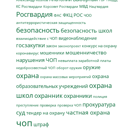
МВД
КС Росгвардии
Нацгвардия
Корсовет Росгвардии
Росгвардия
ФКЦ РОС
ФАС
ЧОО
антитеррористическая защищенность
безопасность
безопасность школ
видеонаблюдение
взаимодействие с ЧОП
госзакупки
закон
конкурс на охрану
законопроект
мошенничество
мошенники
коронавирус
нарушения ЧОП
невыплата заработной платы
оружие
недобросовестный ЧОП
оборот оружия
охрана
охрана
охрана массовых мероприятий
охрана
образовательных учреждений
школ
охранник
охранники
полиция
прокуратура
проверка
преступление
проверка ЧОП
суд
частная охрана
тендер на охрану
чоп
штраф