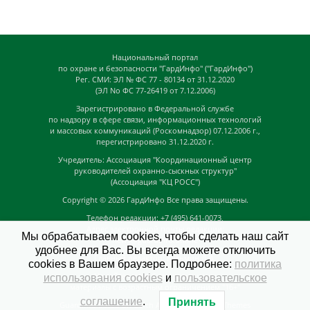
Национальный портал
по охране и безопасности "ГардИнфо" ("ГардИнфо")
Рег. СМИ: ЭЛ № ФС 77 - 80134 от 31.12.2020
(ЭЛ No ФС 77-26419 от 7.12.2006)
Зарегистрировано в Федеральной службе
по надзору в сфере связи, информационных технологий
и массовых коммуникаций (Роскомнадзор) 07.12.2006 г.,
перегистрировано 31.12.2020 г.
Учредитель: Ассоциация "Координационный центр
руководителей охранно-сыскных структур"
(Ассоциация "КЦ РОСС")
Copyright © 2026
ГардИнфо
Все права защищены.
Телефон редакции: +7 (495) 641-0073,
Адрес электронной почты редакции:
Мы обрабатываем cookies, чтобы сделать наш сайт
news@guardinfo.online
удобнее для Вас. Вы всегда можете отключить
Главный редактор: Кузьмин Д.А.
cookies в Вашем браузере. Подробнее:
политика
На сайте могут быть размещены
использования cookies
и
пользовательское
материалы с возрастным ограничением "16+"
соглашение
.
Принять
GuardInfo based on Catch Adaptive by
Catch Themes