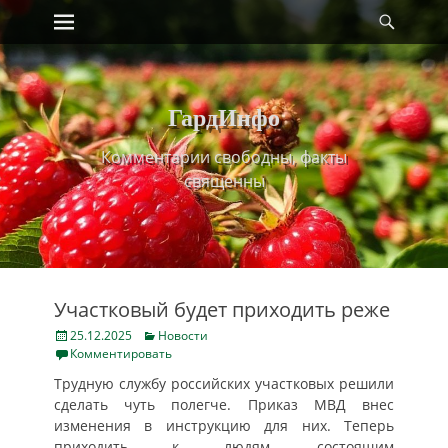
Primary Menu
Найт
Skip
to
content
ГардИнфо
Комментарии свободны, факты
священны
Участковый будет приходить реже
Posted
Categories
25.12.2025
Новости
on
Комментировать
Трудную службу российских участковых решили
сделать чуть полегче. Приказ МВД внес
изменения в инструкцию для них. Теперь
приходить к людям, состоящим