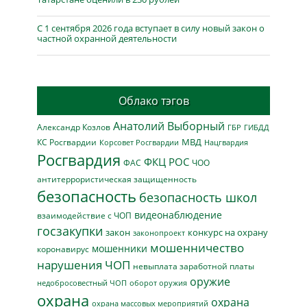
С 1 сентября 2026 года вступает в силу новый закон о
частной охранной деятельности
Облако тэгов
Анатолий Выборный
Александр Козлов
ГБР
ГИБДД
МВД
КС Росгвардии
Нацгвардия
Корсовет Росгвардии
Росгвардия
ФКЦ РОС
ФАС
ЧОО
антитеррористическая защищенность
безопасность
безопасность школ
видеонаблюдение
взаимодействие с ЧОП
госзакупки
закон
конкурс на охрану
законопроект
мошенничество
мошенники
коронавирус
нарушения ЧОП
невыплата заработной платы
оружие
недобросовестный ЧОП
оборот оружия
охрана
охрана
охрана массовых мероприятий