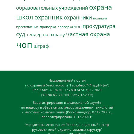
охрана
образовательных учреждений
школ
охранник
охранники
полиция
прокуратура
проверка
преступление
проверка ЧОП
суд
частная охрана
тендер на охрану
чоп
штраф
Национальный портал
по охране и безопасности "ГардИнфо" ("ГардИнфо")
Рег. СМИ: ЭЛ № ФС 77 - 80134 от 31.12.2020
(ЭЛ No ФС 77-26419 от 7.12.2006)
Зарегистрировано в Федеральной службе
по надзору в сфере связи, информационных технологий
и массовых коммуникаций (Роскомнадзор) 07.12.2006 г.,
перегистрировано 31.12.2020 г.
Учредитель: Ассоциация "Координационный центр
руководителей охранно-сыскных структур"