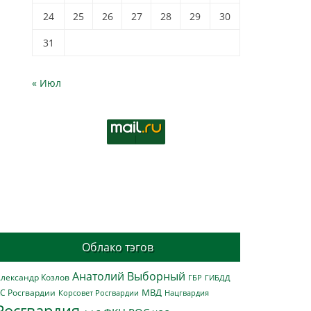
24
25
26
27
28
29
30
31
« Июл
Облако тэгов
Анатолий Выборный
лександр Козлов
ГБР
ГИБДД
МВД
С Росгвардии
Нацгвардия
Корсовет Росгвардии
Росгвардия