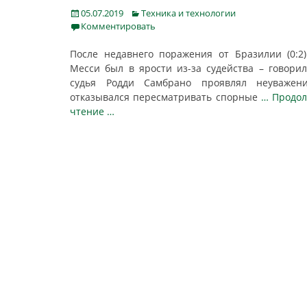
Posted
Categories
05.07.2019
Техника и технологии
on
Комментировать
После недавнего поражения от Бразилии (0:2
Месси был в ярости из-за судейства – говорил
судья Родди Самбрано проявлял неуважен
отказывался пересматривать спорные
… Продо
чтение …