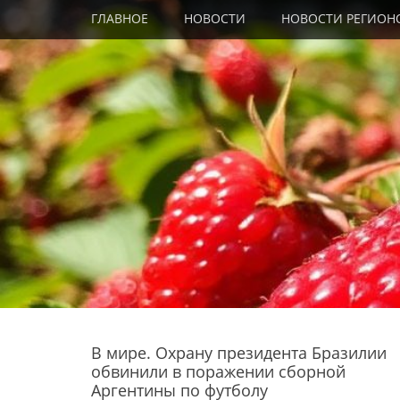
Primary Menu
Skip
ГЛАВНОЕ
НОВОСТИ
НОВОСТИ РЕГИОН
to
content
В мире. Охрану президента Бразилии
обвинили в поражении сборной
Аргентины по футболу