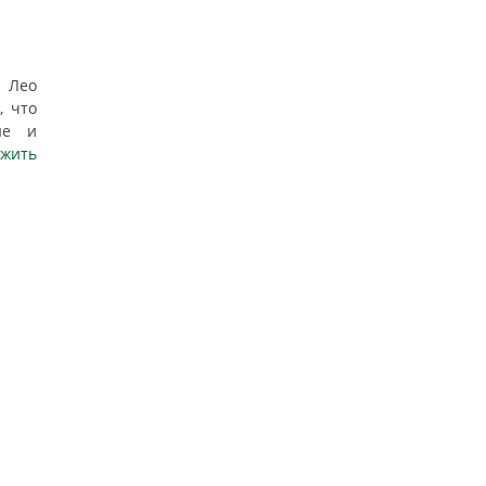
) Лео
, что
ие и
лжить