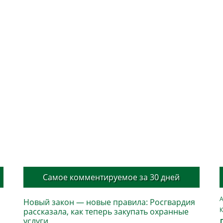
Самое комментируемое за 30 дней
А
Новый закон — новые правила: Росгвардия
К
рассказала, как теперь закупать охранные
услуги