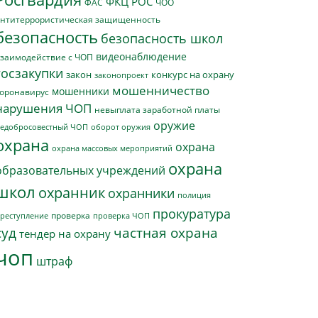
ФКЦ РОС
ФАС
ЧОО
нтитеррористическая защищенность
безопасность
безопасность школ
видеонаблюдение
заимодействие с ЧОП
госзакупки
закон
конкурс на охрану
законопроект
мошенничество
мошенники
оронавирус
нарушения ЧОП
невыплата заработной платы
оружие
едобросовестный ЧОП
оборот оружия
охрана
охрана
охрана массовых мероприятий
охрана
образовательных учреждений
школ
охранник
охранники
полиция
прокуратура
проверка
реступление
проверка ЧОП
суд
частная охрана
тендер на охрану
чоп
штраф