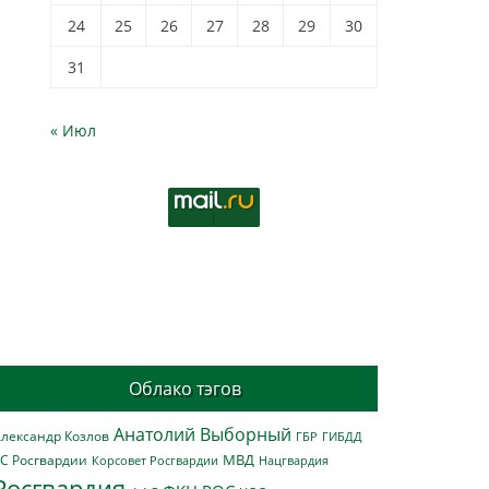
24
25
26
27
28
29
30
31
« Июл
Облако тэгов
Анатолий Выборный
лександр Козлов
ГБР
ГИБДД
МВД
С Росгвардии
Нацгвардия
Корсовет Росгвардии
Росгвардия