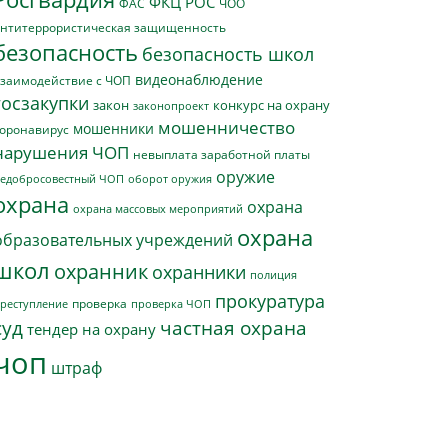
ФКЦ РОС
ФАС
ЧОО
нтитеррористическая защищенность
безопасность
безопасность школ
видеонаблюдение
заимодействие с ЧОП
госзакупки
закон
конкурс на охрану
законопроект
мошенничество
мошенники
оронавирус
нарушения ЧОП
невыплата заработной платы
оружие
едобросовестный ЧОП
оборот оружия
охрана
охрана
охрана массовых мероприятий
охрана
образовательных учреждений
школ
охранник
охранники
полиция
прокуратура
проверка
реступление
проверка ЧОП
суд
частная охрана
тендер на охрану
чоп
штраф