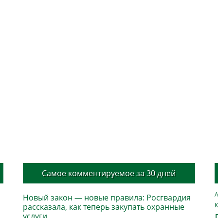
Самое комментируемое за 30 дней
А
Новый закон — новые правила: Росгвардия
К
рассказала, как теперь закупать охранные
услуги