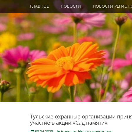
Primary Menu
Skip
ГЛАВНОЕ
НОВОСТИ
НОВОСТИ РЕГИОН
to
content
Тульские охранные организации прин
участие в акции «Сад памяти»
Posted
Categories
30.04.2025
Новости
,
Новости регионов