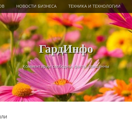
ОВ
НОВОСТИ БИЗНЕСА
ТЕХНИКА И ТЕХНОЛОГИИ
ГардИнфо
Комментарии свободны, факты священны
яли