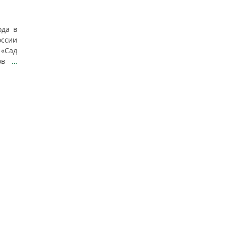
ода в
ссии
«Сад
нов
…