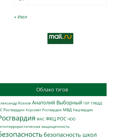
« Июл
Облако тэгов
Анатолий Выборный
лександр Козлов
ГБР
ГИБДД
МВД
С Росгвардии
Нацгвардия
Корсовет Росгвардии
Росгвардия
ФКЦ РОС
ФАС
ЧОО
нтитеррористическая защищенность
безопасность
безопасность школ