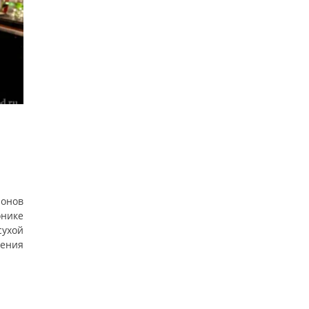
онов
онике
ухой
ения