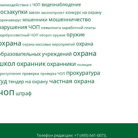
видеонаблюдение
заимодействие с ЧОП
госзакупки
закон
конкурс на охрану
законопроект
мошенничество
мошенники
оронавирус
нарушения ЧОП
невыплата заработной платы
оружие
едобросовестный ЧОП
оборот оружия
охрана
охрана
охрана массовых мероприятий
охрана
образовательных учреждений
школ
охранник
охранники
полиция
прокуратура
проверка
реступление
проверка ЧОП
суд
частная охрана
тендер на охрану
чоп
штраф
Телефон редакции: +7 (495) 641-0073,