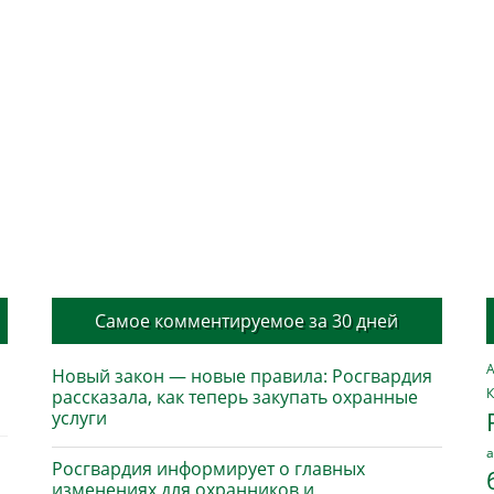
Самое комментируемое за 30 дней
А
Новый закон — новые правила: Росгвардия
К
рассказала, как теперь закупать охранные
услуги
а
Росгвардия информирует о главных
изменениях для охранников и