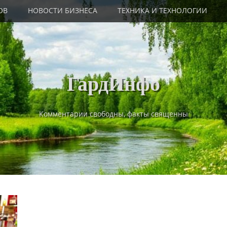
ОВ
НОВОСТИ БИЗНЕСА
ТЕХНИКА И ТЕХНОЛОГИИ
ГардИнфо
Комментарии свободны, факты священны