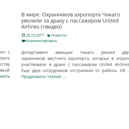
В мире. Охранников аэропорта Чикаго
уволили за драку с пассажиром United
Airlines (+видео)
Posted
Categories
20.10.2017
Новости
on
Комментировать
ают с
Департамент авиации Чикаго уволил дву
пыте
охранников местного аэропорта, которые в апрел
ству
участвовали в драке с пассажиром United Airlines
кой
Еще двух сотрудников отстранили от работы. Об
лжить
Продолжить чтение …