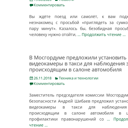
on
Комментировать
Вы ждёте поезд или самолёт, к вам подх
незнакомец с просьбой «приглядеть за сумк
пару минут». Казалось бы, безобидная прос
человеку нужно отойти,
… Продолжить чтение …
В Мосгордуме предложили установить
видеокамеры в такси для наблюдения 
происходящим в салоне автомобиля
Posted
Categories
26.11.2018
Техника и технологии
on
Комментировать
Заместитель председателя комиссии Мосгорду
безопасности Андрей Шибаев предложил устан
видеокамеры в такси для наблюдени
происходящим в салоне автомобиля в ц
профилактики правонарушений со
… Продол
чтение …