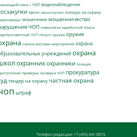
видеонаблюдение
заимодействие с ЧОП
госзакупки
закон
конкурс на охрану
законопроект
мошенничество
мошенники
оронавирус
нарушения ЧОП
невыплата заработной платы
оружие
едобросовестный ЧОП
оборот оружия
охрана
охрана
охрана массовых мероприятий
охрана
образовательных учреждений
школ
охранник
охранники
полиция
прокуратура
проверка
реступление
проверка ЧОП
суд
частная охрана
тендер на охрану
чоп
штраф
Телефон редакции: +7 (495) 641-0073,