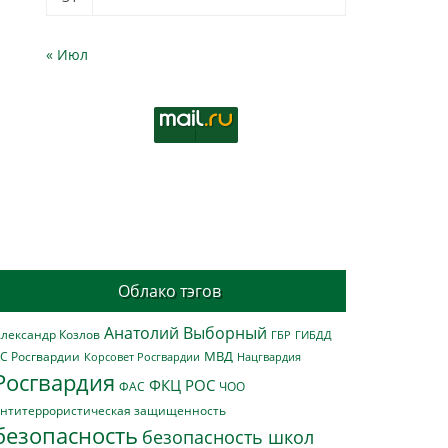
« Июл
Облако тэгов
Анатолий Выборный
лександр Козлов
ГБР
ГИБДД
МВД
С Росгвардии
Нацгвардия
Корсовет Росгвардии
Росгвардия
ФКЦ РОС
ФАС
ЧОО
нтитеррористическая защищенность
безопасность
безопасность школ