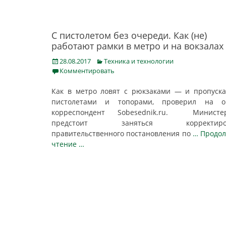
С пистолетом без очереди. Как (не)
работают рамки в метро и на вокзалах
Posted
Categories
28.08.2017
Техника и технологии
on
Комментировать
Как в метро ловят с рюкзаками — и пропуск
пистолетами и топорами, проверил на о
корреспондент Sobesednik.ru. Министер
предстоит заняться корректиров
правительственного постановления по
… Продо
чтение …