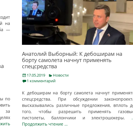
одит
ой на
ьба —
Анатолий Выборный: К дебоширам на
борту самолета начнут применять
за
спецсредства
Posted
Categories
17.05.2019
Новости
on
1 комментарий
К дебоширам на борту самолета начнут применят
мы по
спецсредства. При обсуждении законопроект
овить
высказывались различные предложения, вплоть д
я за
того, чтобы разрешить применять газовы
елях
пистолеты, баллончики и электрошокеры.
жить
Продолжить чтение …