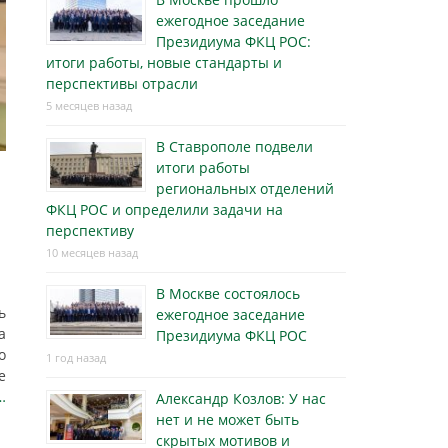
ежегодное заседание
Президиума ФКЦ РОС:
итоги работы, новые стандарты и
перспективы отрасли
5 месяцев назад
В Ставрополе подвели
итоги работы
региональных отделений
ФКЦ РОС и определили задачи на
перспективу
10 месяцев назад
В Москве состоялось
ь
ежегодное заседание
а
Президиума ФКЦ РОС
о
1 год назад
е
…
Александр Козлов: У нас
нет и не может быть
скрытых мотивов и