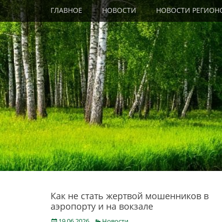
Primary Menu
Skip
ГЛАВНОЕ
НОВОСТИ
НОВОСТИ РЕГИОН
to
content
Как не стать жертвой мошенников в
аэропорту и на вокзале
Posted
Categories
19.06.2026
Новости