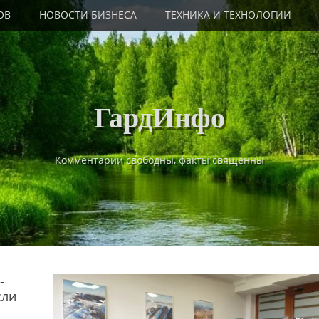
ОВ
НОВОСТИ БИЗНЕСА
ТЕХНИКА И ТЕХНОЛОГИИ
ГардИнфо
Комментарии свободны, факты священны
-
сли