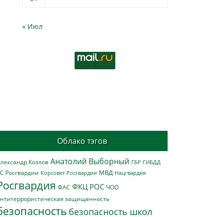
« Июл
Облако тэгов
Анатолий Выборный
лександр Козлов
ГБР
ГИБДД
МВД
С Росгвардии
Нацгвардия
Корсовет Росгвардии
Росгвардия
ФКЦ РОС
ФАС
ЧОО
нтитеррористическая защищенность
безопасность
безопасность школ