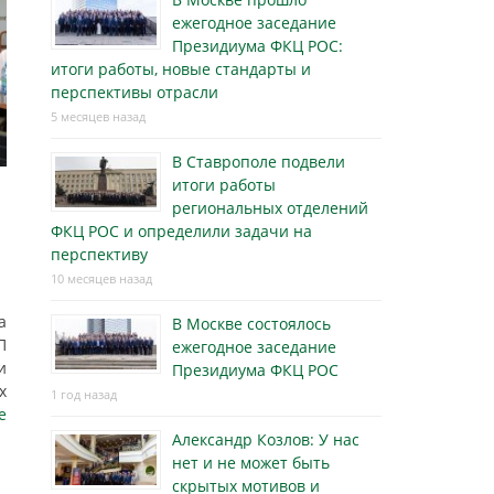
ежегодное заседание
Президиума ФКЦ РОС:
итоги работы, новые стандарты и
перспективы отрасли
5 месяцев назад
В Ставрополе подвели
итоги работы
региональных отделений
ФКЦ РОС и определили задачи на
перспективу
10 месяцев назад
а
В Москве состоялось
П
ежегодное заседание
и
Президиума ФКЦ РОС
х
1 год назад
е
Александр Козлов: У нас
нет и не может быть
скрытых мотивов и