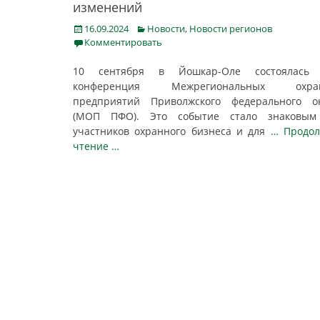
изменений
Posted
Categories
16.09.2024
Новости
,
Новости регионов
on
Комментировать
10 сентября в Йошкар-Оле состоялась 
конференция Межрегиональных охра
предприятий Приволжского федерального ок
(МОП ПФО). Это событие стало знаковым
участников охранного бизнеса и для
… Продол
чтение …