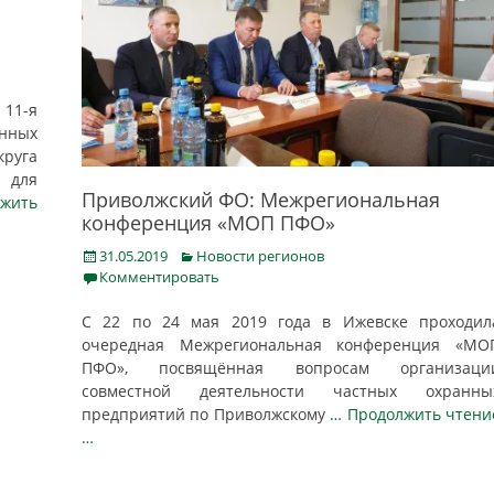
11-я
нных
руга
 для
Приволжский ФО: Межрегиональная
жить
конференция «МОП ПФО»
Posted
Categories
31.05.2019
Новости регионов
on
Комментировать
С 22 по 24 мая 2019 года в Ижевске проходил
очередная Межрегиональная конференция «МО
ПФО», посвящённая вопросам организаци
совместной деятельности частных охранны
предприятий по Приволжскому
… Продолжить чтени
…