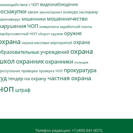
видеонаблюдение
заимодействие с ЧОП
госзакупки
закон
конкурс на охрану
законопроект
мошенничество
мошенники
оронавирус
нарушения ЧОП
невыплата заработной платы
оружие
едобросовестный ЧОП
оборот оружия
охрана
охрана
охрана массовых мероприятий
охрана
образовательных учреждений
школ
охранник
охранники
полиция
прокуратура
проверка
реступление
проверка ЧОП
суд
частная охрана
тендер на охрану
чоп
штраф
Телефон редакции: +7 (495) 641-0073,