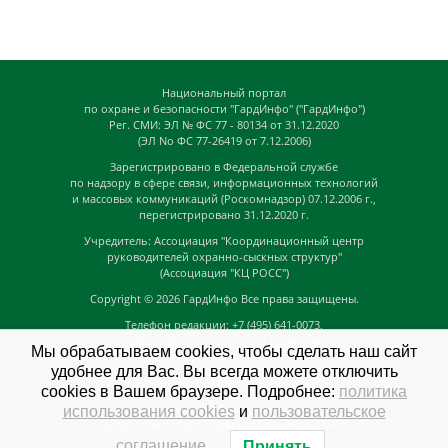
Национальный портал
по охране и безопасности "ГардИнфо" ("ГардИнфо")
Рег. СМИ: ЭЛ № ФС 77 - 80134 от 31.12.2020
(ЭЛ No ФС 77-26419 от 7.12.2006)
Зарегистрировано в Федеральной службе
по надзору в сфере связи, информационных технологий
и массовых коммуникаций (Роскомнадзор) 07.12.2006 г.,
перегистрировано 31.12.2020 г.
Учредитель: Ассоциация "Координационный центр
руководителей охранно-сыскных структур"
(Ассоциация "КЦ РОСС")
Copyright © 2026
ГардИнфо
Все права защищены.
Телефон редакции: +7 (495) 641-0073,
Адрес электронной почты редакции:
Мы обрабатываем cookies, чтобы сделать наш сайт
news@guardinfo.online
удобнее для Вас. Вы всегда можете отключить
Главный редактор: Кузьмин Д.А.
cookies в Вашем браузере. Подробнее:
политика
На сайте могут быть размещены
использования cookies
и
пользовательское
материалы с возрастным ограничением "16+"
соглашение
.
Принять