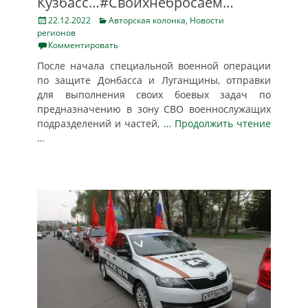
Кузбасс…#Своихнебросаем…
Posted
Categories
22.12.2022
Авторская колонка
,
Новости
on
регионов
Комментировать
После начала специальной военной операции
по защите Донбасса и Луганщины, отправки
для выполнения своих боевых задач по
предназначению в зону СВО военнослужащих
подразделений и частей,
… Продолжить чтение
…