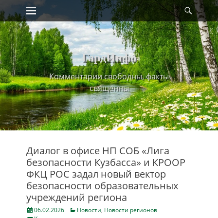
Primary Menu
Найт
Skip
to
content
ГардИнфо
Комментарии свободны, факты
священны
Диалог в офисе НП СОБ «Лига
безопасности Кузбасса» и КРООР
ФКЦ РОС задал новый вектор
безопасности образовательных
учреждений региона
Posted
Categories
06.02.2026
Новости
,
Новости регионов