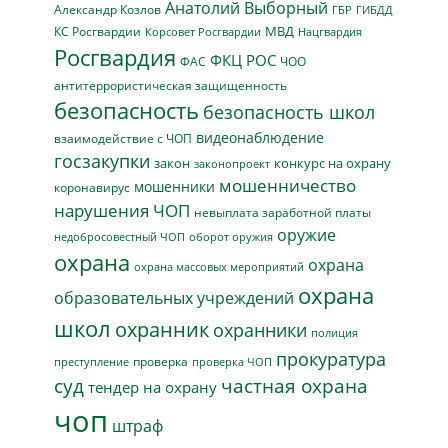
Анатолий Выборный
Александр Козлов
ГБР
ГИБДД
МВД
КС Росгвардии
Нацгвардия
Корсовет Росгвардии
Росгвардия
ФКЦ РОС
ФАС
ЧОО
антитеррористическая защищенность
безопасность
безопасность школ
видеонаблюдение
взаимодействие с ЧОП
госзакупки
закон
конкурс на охрану
законопроект
мошенничество
мошенники
коронавирус
нарушения ЧОП
невыплата заработной платы
оружие
недобросовестный ЧОП
оборот оружия
охрана
охрана
охрана массовых мероприятий
охрана
образовательных учреждений
школ
охранник
охранники
полиция
прокуратура
проверка
преступление
проверка ЧОП
суд
частная охрана
тендер на охрану
чоп
штраф