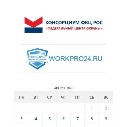
АВГУСТ 2026
ПН
ВТ
СР
ЧТ
ПТ
СБ
ВС
1
2
3
4
5
6
7
8
9