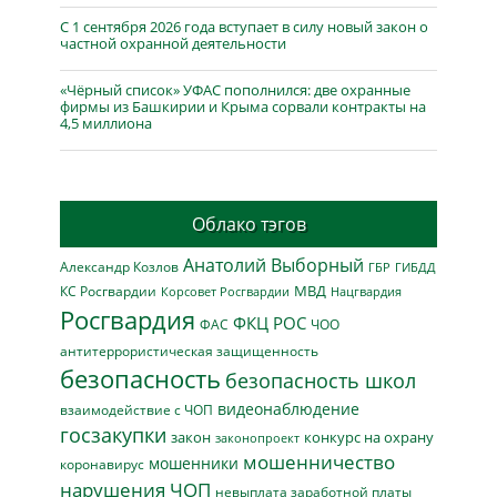
С 1 сентября 2026 года вступает в силу новый закон о
частной охранной деятельности
«Чёрный список» УФАС пополнился: две охранные
фирмы из Башкирии и Крыма сорвали контракты на
4,5 миллиона
Облако тэгов
Анатолий Выборный
Александр Козлов
ГБР
ГИБДД
МВД
КС Росгвардии
Нацгвардия
Корсовет Росгвардии
Росгвардия
ФКЦ РОС
ФАС
ЧОО
антитеррористическая защищенность
безопасность
безопасность школ
видеонаблюдение
взаимодействие с ЧОП
госзакупки
закон
конкурс на охрану
законопроект
мошенничество
мошенники
коронавирус
нарушения ЧОП
невыплата заработной платы