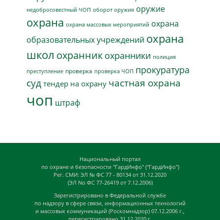
оружие
недобросовестный ЧОП
оборот оружия
охрана
охрана
охрана массовых мероприятий
охрана
образовательных учреждений
школ
охранник
охранники
полиция
прокуратура
проверка
преступление
проверка ЧОП
суд
частная охрана
тендер на охрану
чоп
штраф
Национальный портал
по охране и безопасности "ГардИнфо" ("ГардИнфо")
Рег. СМИ: ЭЛ № ФС 77 - 80134 от 31.12.2020
(ЭЛ No ФС 77-26419 от 7.12.2006)
Зарегистрировано в Федеральной службе
по надзору в сфере связи, информационных технологий
и массовых коммуникаций (Роскомнадзор) 07.12.2006 г.,
перегистрировано 31.12.2020 г.