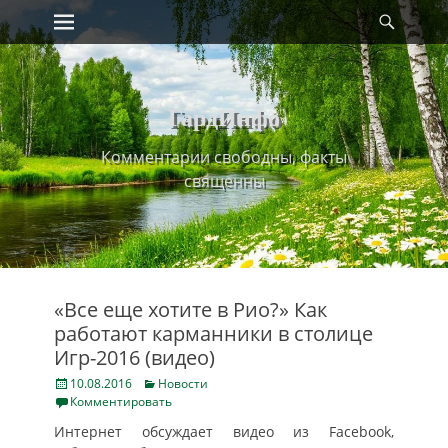
Primary Menu
Найт
Skip
to
content
ГардИнфо
Комментарии свободны, факты
священны
«Все еще хотите в Рио?» Как
работают карманники в столице
Игр-2016 (видео)
Posted
Categories
10.08.2016
Новости
on
Комментировать
Интернет обсуждает видео из Facebook,