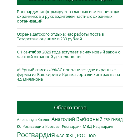
Росгвардия информирует о главных изменениях для
охранников и руководителей частных охранных
организаций
Охрана детского отдыха: час работы поста в
Татарстане оценили в 230 рублей
С 1 сентября 2026 года вступает в силу новый закон о
частной охранной деятельности
«Чёрный список» УФАС пополнился: две охранные
фирмы из Башкирии и Крыма сорвали контракты на
4,5 миллиона
Облако тэгов
Анатолий Выборный
Александр Козлов
ГБР
ГИБДД
МВД
КС Росгвардии
Нацгвардия
Корсовет Росгвардии
Росгвардия
ФКЦ РОС
ФАС
ЧОО