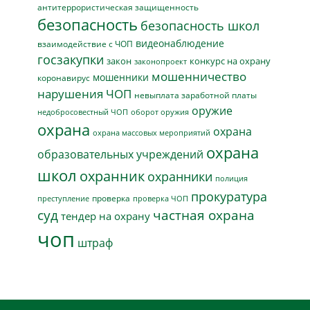
антитеррористическая защищенность
безопасность
безопасность школ
видеонаблюдение
взаимодействие с ЧОП
госзакупки
закон
конкурс на охрану
законопроект
мошенничество
мошенники
коронавирус
нарушения ЧОП
невыплата заработной платы
оружие
недобросовестный ЧОП
оборот оружия
охрана
охрана
охрана массовых мероприятий
охрана
образовательных учреждений
школ
охранник
охранники
полиция
прокуратура
проверка
преступление
проверка ЧОП
суд
частная охрана
тендер на охрану
чоп
штраф