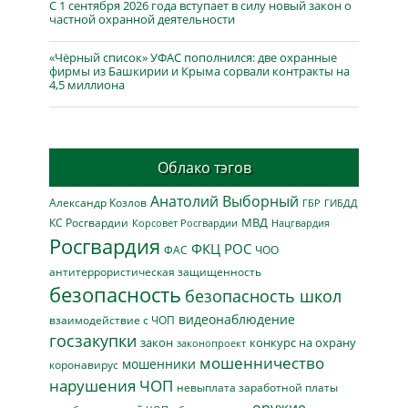
С 1 сентября 2026 года вступает в силу новый закон о
частной охранной деятельности
«Чёрный список» УФАС пополнился: две охранные
фирмы из Башкирии и Крыма сорвали контракты на
4,5 миллиона
Облако тэгов
Анатолий Выборный
Александр Козлов
ГБР
ГИБДД
МВД
КС Росгвардии
Нацгвардия
Корсовет Росгвардии
Росгвардия
ФКЦ РОС
ФАС
ЧОО
антитеррористическая защищенность
безопасность
безопасность школ
видеонаблюдение
взаимодействие с ЧОП
госзакупки
закон
конкурс на охрану
законопроект
мошенничество
мошенники
коронавирус
нарушения ЧОП
невыплата заработной платы
оружие