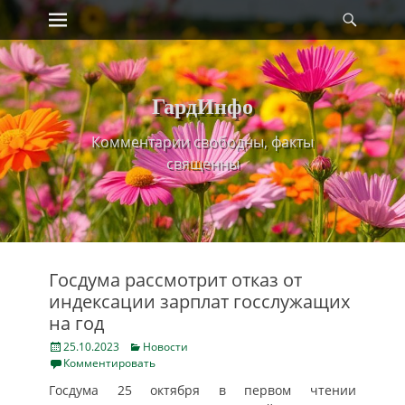
Primary Menu
Найт
Skip
to
content
ГардИнфо
Комментарии свободны, факты
священны
Госдума рассмотрит отказ от
индексации зарплат госслужащих
на год
Posted
Categories
25.10.2023
Новости
on
Комментировать
Госдума 25 октября в первом чтении