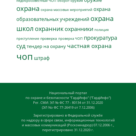
недобросовестный ЧОП
оборот оружия
охрана
охрана
охрана массовых мероприятий
охрана
образовательных учреждений
школ
охранник
охранники
полиция
прокуратура
проверка
преступление
проверка ЧОП
суд
частная охрана
тендер на охрану
чоп
штраф
Национальный портал
по охране и безопасности "ГардИнфо" ("ГардИнфо")
Рег. СМИ: ЭЛ № ФС 77 - 80134 от 31.12.2020
(ЭЛ No ФС 77-26419 от 7.12.2006)
Зарегистрировано в Федеральной службе
по надзору в сфере связи, информационных технологий
и массовых коммуникаций (Роскомнадзор) 07.12.2006 г.,
перегистрировано 31.12.2020 г.