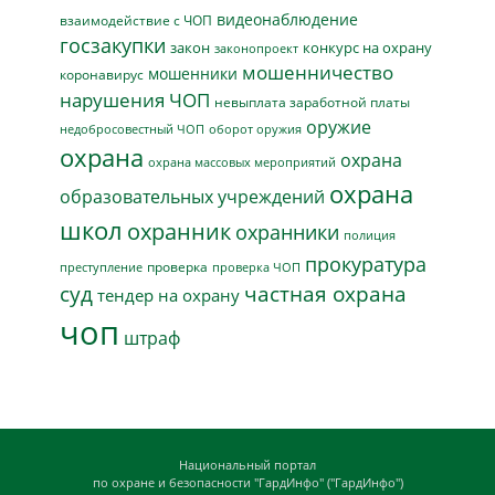
видеонаблюдение
взаимодействие с ЧОП
госзакупки
закон
конкурс на охрану
законопроект
мошенничество
мошенники
коронавирус
нарушения ЧОП
невыплата заработной платы
оружие
недобросовестный ЧОП
оборот оружия
охрана
охрана
охрана массовых мероприятий
охрана
образовательных учреждений
школ
охранник
охранники
полиция
прокуратура
проверка
преступление
проверка ЧОП
суд
частная охрана
тендер на охрану
чоп
штраф
Национальный портал
по охране и безопасности "ГардИнфо" ("ГардИнфо")