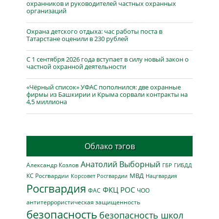
охранников и руководителей частных охранных
организаций
Охрана детского отдыха: час работы поста в
Татарстане оценили в 230 рублей
С 1 сентября 2026 года вступает в силу новый закон о
частной охранной деятельности
«Чёрный список» УФАС пополнился: две охранные
фирмы из Башкирии и Крыма сорвали контракты на
4,5 миллиона
Облако тэгов
Анатолий Выборный
Александр Козлов
ГБР
ГИБДД
МВД
КС Росгвардии
Нацгвардия
Корсовет Росгвардии
Росгвардия
ФКЦ РОС
ФАС
ЧОО
антитеррористическая защищенность
безопасность
безопасность школ