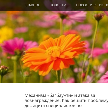
Primary Menu
Skip
ГЛАВНОЕ
НОВОСТИ
НОВОСТИ РЕГИОН
to
content
Механизм «багбаунти» и атака за
вознаграждение. Как решить проблем
дефицита специалистов по