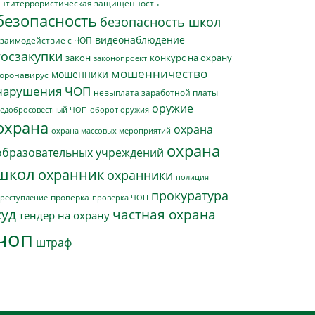
нтитеррористическая защищенность
безопасность
безопасность школ
видеонаблюдение
заимодействие с ЧОП
госзакупки
закон
конкурс на охрану
законопроект
мошенничество
мошенники
оронавирус
нарушения ЧОП
невыплата заработной платы
оружие
едобросовестный ЧОП
оборот оружия
охрана
охрана
охрана массовых мероприятий
охрана
образовательных учреждений
школ
охранник
охранники
полиция
прокуратура
проверка
реступление
проверка ЧОП
суд
частная охрана
тендер на охрану
чоп
штраф