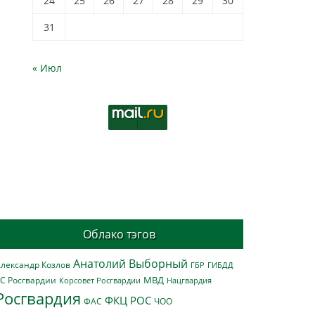
24
25
26
27
28
29
30
31
« Июл
Облако тэгов
Анатолий Выборный
лександр Козлов
ГБР
ГИБДД
МВД
С Росгвардии
Нацгвардия
Корсовет Росгвардии
Росгвардия
ФКЦ РОС
ФАС
ЧОО