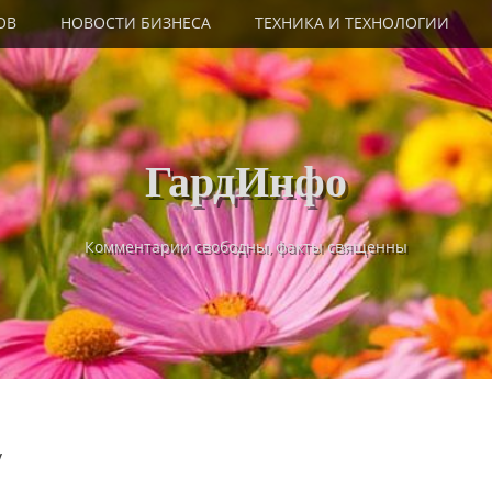
ОВ
НОВОСТИ БИЗНЕСА
ТЕХНИКА И ТЕХНОЛОГИИ
ГардИнфо
Комментарии свободны, факты священны
у