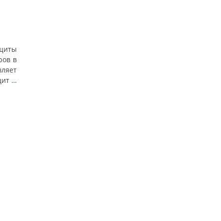
ащиты
ров в
вляет
цит
…