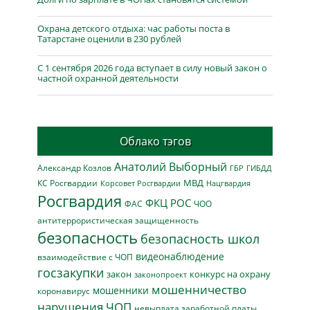
Охрана детского отдыха: час работы поста в
Татарстане оценили в 230 рублей
С 1 сентября 2026 года вступает в силу новый закон о
частной охранной деятельности
Облако тэгов
Анатолий Выборный
Александр Козлов
ГБР
ГИБДД
МВД
КС Росгвардии
Нацгвардия
Корсовет Росгвардии
Росгвардия
ФКЦ РОС
ФАС
ЧОО
антитеррористическая защищенность
безопасность
безопасность школ
видеонаблюдение
взаимодействие с ЧОП
госзакупки
закон
конкурс на охрану
законопроект
мошенничество
мошенники
коронавирус
нарушения ЧОП
невыплата заработной платы