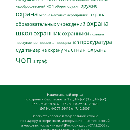
оружие
недобросовестный ЧОП
оборот оружия
охрана
охрана
охрана массовых мероприятий
охрана
образовательных учреждений
школ
охранник
охранники
полиция
прокуратура
проверка
преступление
проверка ЧОП
суд
частная охрана
тендер на охрану
чоп
штраф
Национальный портал
по охране и безопасности "ГардИнфо" ("ГардИнфо")
Рег. СМИ: ЭЛ № ФС 77 - 80134 от 31.12.2020
(ЭЛ No ФС 77-26419 от 7.12.2006)
Зарегистрировано в Федеральной службе
по надзору в сфере связи, информационных технологий
и массовых коммуникаций (Роскомнадзор) 07.12.2006 г.,
перегистрировано 31.12.2020 г.