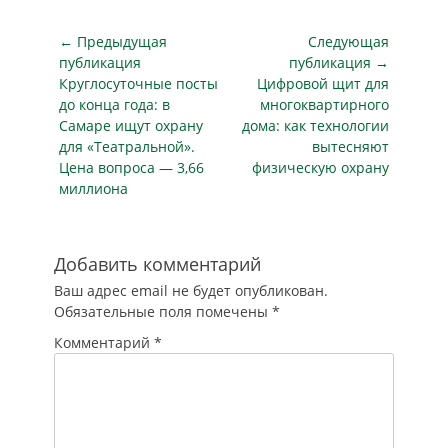
Навигация
← Предыдущая
Следующая
по
публикация
публикация →
Предыдущая
Следующая
Круглосуточные посты
Цифровой щит для
записям
публикация
публикация
до конца года: в
многоквартирного
Самаре ищут охрану
дома: как технологии
для «Театральной».
вытесняют
Цена вопроса — 3,66
физическую охрану
миллиона
Добавить комментарий
Ваш адрес email не будет опубликован.
Обязательные поля помечены
*
Комментарий
*