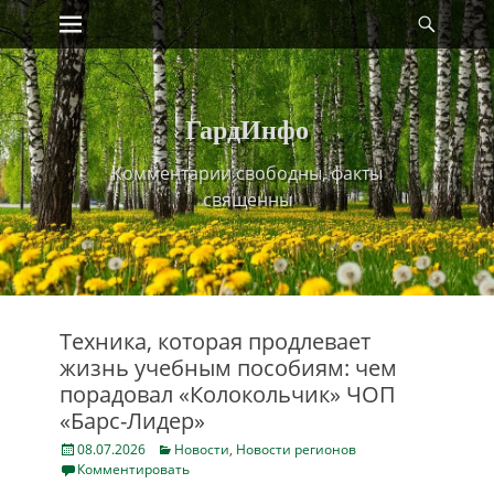
Primary Menu
Найт
Skip
to
content
ГардИнфо
Комментарии свободны, факты
священны
Техника, которая продлевает
жизнь учебным пособиям: чем
порадовал «Колокольчик» ЧОП
«Барс-Лидер»
Posted
Categories
08.07.2026
Новости
,
Новости регионов
on
Комментировать