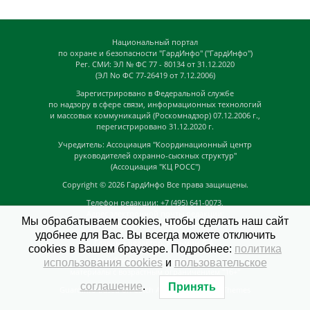
Национальный портал
по охране и безопасности "ГардИнфо" ("ГардИнфо")
Рег. СМИ: ЭЛ № ФС 77 - 80134 от 31.12.2020
(ЭЛ No ФС 77-26419 от 7.12.2006)
Зарегистрировано в Федеральной службе
по надзору в сфере связи, информационных технологий
и массовых коммуникаций (Роскомнадзор) 07.12.2006 г.,
перегистрировано 31.12.2020 г.
Учредитель: Ассоциация "Координационный центр
руководителей охранно-сыскных структур"
(Ассоциация "КЦ РОСС")
Copyright © 2026
ГардИнфо
Все права защищены.
Телефон редакции: +7 (495) 641-0073,
Адрес электронной почты редакции:
Мы обрабатываем cookies, чтобы сделать наш сайт
news@guardinfo.online
удобнее для Вас. Вы всегда можете отключить
Главный редактор: Кузьмин Д.А.
cookies в Вашем браузере. Подробнее:
политика
На сайте могут быть размещены
использования cookies
и
пользовательское
материалы с возрастным ограничением "16+"
соглашение
.
Принять
GuardInfo based on Catch Adaptive by
Catch Themes