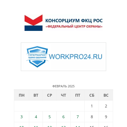
ФЕВРАЛЬ 2025
ПН
ВТ
СР
ЧТ
ПТ
СБ
ВС
1
2
3
4
5
6
7
8
9