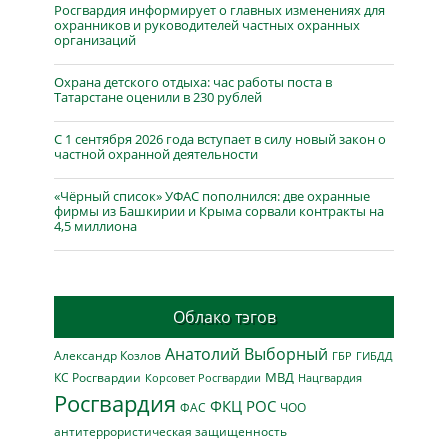
Росгвардия информирует о главных изменениях для
охранников и руководителей частных охранных
организаций
Охрана детского отдыха: час работы поста в
Татарстане оценили в 230 рублей
С 1 сентября 2026 года вступает в силу новый закон о
частной охранной деятельности
«Чёрный список» УФАС пополнился: две охранные
фирмы из Башкирии и Крыма сорвали контракты на
4,5 миллиона
Облако тэгов
Анатолий Выборный
Александр Козлов
ГБР
ГИБДД
МВД
КС Росгвардии
Нацгвардия
Корсовет Росгвардии
Росгвардия
ФКЦ РОС
ФАС
ЧОО
антитеррористическая защищенность