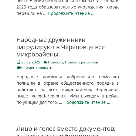
обеспечения безопасности в школах. С 1 января
2025 года образовательные учреждения города
перешли на
… Продолжить чтение …
Народные дружинники
патрулируют в Череповце все
микрорайоны
Posted
Categories
25.02.2025
Новости
,
Новости регионов
on
Комментировать
Народные дружины добровольно помогают
полиции в охране общественного порядка и
работают во всех микрорайонах Череповца,
пишет vologdaregion.ru. «Мы выходим в рейды
по улицам для того,
… Продолжить чтение …
Лицо и голос вместо документов:
куда пускают по биометрии