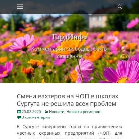
Primary Menu
Найт
Skip
to
content
ГардИнфо
Комментарии свободны, факты
священны
​Смена вахтеров на ЧОП в школах
Сургута не решила всех проблем
Posted
Categories
25.02.2025
Новости
,
Новости регионов
on
3 комментария
В Сургуте завершены торги по привлечению
частных охранных предприятий (ЧОП) для