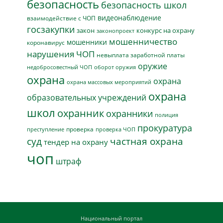
безопасность
безопасность школ
видеонаблюдение
взаимодействие с ЧОП
госзакупки
закон
конкурс на охрану
законопроект
мошенничество
мошенники
коронавирус
нарушения ЧОП
невыплата заработной платы
оружие
недобросовестный ЧОП
оборот оружия
охрана
охрана
охрана массовых мероприятий
охрана
образовательных учреждений
школ
охранник
охранники
полиция
прокуратура
проверка
преступление
проверка ЧОП
суд
частная охрана
тендер на охрану
чоп
штраф
Национальный портал