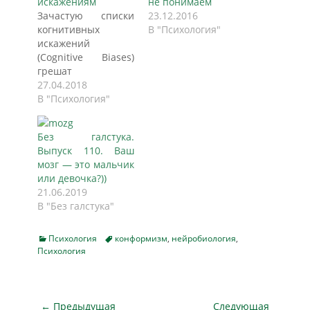
искажениям
не понимаем
Зачастую списки
23.12.2016
когнитивных
В "Психология"
искажений
(Cognitive Biases)
грешат
повторением одних
27.04.2018
и тех же явлений
В "Психология"
под разными
именами. Цель этой
Без галстука.
статьи — упростить
Выпуск 110. Ваш
и яснее
мозг — это мальчик
организовать
или девочка?))
данную систему. В
21.06.2019
перечне вы
В "Без галстука"
найдете до 20
уникальных
особенностей
Categories
Tags
Психология
конформизм
,
нейробиология
,
восприятия,
Психология
которые, в свою
очередь,
сгруппированы
Навигация
согласно основной
← Предыдущая
Следующая