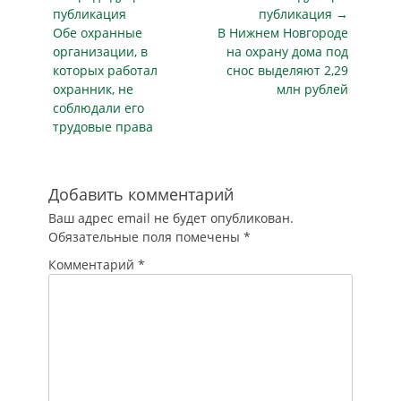
ментальной
по
публикация
публикация →
проблеме.
Предыдущая
Следующая
Обе охранные
В Нижнем Новгороде
записям
ПРОБЛЕМА 1.
публикация
публикация
организации, в
на охрану дома под
ИЗБЫТОК
которых работал
снос выделяют 2,29
ИНФОРМАЦИИ В
охранник, не
млн рублей
этом…
соблюдали его
трудовые права
Добавить комментарий
Ваш адрес email не будет опубликован.
Обязательные поля помечены
*
Комментарий
*