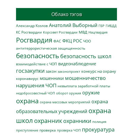
Облако тэгов
Анатолий Выборный
Александр Козлов
ГБР
ГИБДД
МВД
КС Росгвардии
Нацгвардия
Корсовет Росгвардии
Росгвардия
ФКЦ РОС
ФАС
ЧОО
антитеррористическая защищенность
безопасность
безопасность школ
видеонаблюдение
взаимодействие с ЧОП
госзакупки
закон
конкурс на охрану
законопроект
мошенничество
мошенники
коронавирус
нарушения ЧОП
невыплата заработной платы
оружие
недобросовестный ЧОП
оборот оружия
охрана
охрана
охрана массовых мероприятий
охрана
образовательных учреждений
школ
охранник
охранники
полиция
прокуратура
проверка
преступление
проверка ЧОП