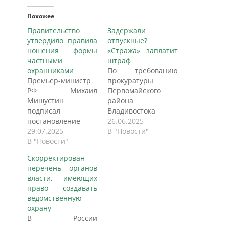
Похожее
Правительство
Задержали
утвердило правила
отпускные?
ношения формы
«Стража» заплатит
частными
штраф
охранниками
По требованию
Премьер-министр
прокуратуры
РФ Михаил
Первомайского
Мишустин
района
подписал
Владивостока
постановление
Государственная
26.06.2025
правительства об
29.07.2025
инспекция труда в
В "Новости"
утверждении
В "Новости"
Приморье провела
правил ношения
проверку в ООО
Скорректирован
форменной одежды
ЧОО «Стража» .
перечень органов
частными
Рассмотрено дело
власти, имеющих
охранниками.
об
право создавать
Документ
административном
ведомственную
размещен на
правонарушении и
охрану
портале
вынесено
В России
официального
постановление о