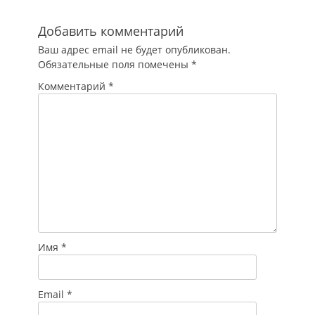
органов
исполнительной
Добавить комментарий
власти, имеющих
Ваш адрес email не будет опубликован.
право создавать
Обязательные поля помечены
*
ведомственную
охрану. Также
Комментарий
*
внесены
изменения в…
Имя
*
Email
*