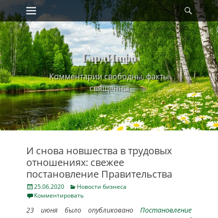
Primary Menu
Найт
Skip
to
content
ГардИнфо
Комментарии свободны, факты
священны
И снова новшества в трудовых
отношениях: свежее
постановление Правительства
Posted
Categories
25.06.2020
Новости бизнеса
on
Комментировать
23 июня было опубликовано
Постановление