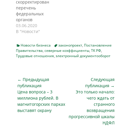
скорректирован
опубликования
назначении
перечень
правовых актов.
административного
федеральных
Постановление
наказания в
органов
вступит в силу с 1
отношении ООО
исполнительной
03.06.2020
сентября 2026 года,
«Частная охранная
власти, имеющих
В "Новости"
сообщает
организация
право создавать
smotrim.ru.
«Стража» По
ведомственную
"Ношение
результатам
Categories
Tags
Новости бизнеса
законопроект
,
Постановление
охрану.
форменной одежды
Правительства
,
северные коэффициенты
проверки
,
ТК РФ
,
Соответствующее
Трудовые отношения
,
электронный документооборот
с личной карточкой
соблюдения
постановление
работника частной
требований
правительства
охранной
трудового
вступает в силу
организации
законодательства,
Навигация
сегодня, 3 июня.
← Предыдущая
Следующая
осуществляется
проведенной в
Документ принят в
по
публикация
публикация →
частными
ООО «Частная
связи с
Предыдущая
Следующая
Цена вопроса – 3
Это только начало:
охранниками при
охранная
записям
реорганизацией в
публикация
публикация
выполнении ими…
миллиона рублей. В
организация…
чего ждать от
октябре 2019 года
магнитогорских парках
странного
ФГУП «Охрана»
выставят охрану
возвращения
Росгвардии.
прогрессивной шкалы
Скорректирован
НДФЛ
перечень
федеральных