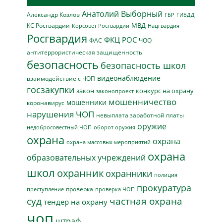
Анатолий Выборный
Александр Козлов
ГБР
ГИБДД
МВД
КС Росгвардии
Нацгвардия
Корсовет Росгвардии
Росгвардия
ФКЦ РОС
ФАС
ЧОО
антитеррористическая защищенность
безопасность
безопасность школ
видеонаблюдение
взаимодействие с ЧОП
госзакупки
закон
конкурс на охрану
законопроект
мошенничество
мошенники
коронавирус
нарушения ЧОП
невыплата заработной платы
оружие
недобросовестный ЧОП
оборот оружия
охрана
охрана
охрана массовых мероприятий
охрана
образовательных учреждений
школ
охранник
охранники
полиция
прокуратура
проверка
преступление
проверка ЧОП
суд
частная охрана
тендер на охрану
чоп
штраф