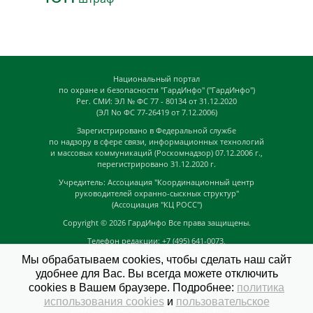
Национальный портал
по охране и безопасности "ГардИнфо" ("ГардИнфо")
Рег. СМИ: ЭЛ № ФС 77 - 80134 от 31.12.2020
(ЭЛ No ФС 77-26419 от 7.12.2006)
Зарегистрировано в Федеральной службе
по надзору в сфере связи, информационных технологий
и массовых коммуникаций (Роскомнадзор) 07.12.2006 г.,
перегистрировано 31.12.2020 г.
Учредитель: Ассоциация "Координационный центр
руководителей охранно-сыскных структур"
(Ассоциация "КЦ РОСС")
Copyright © 2026
ГардИнфо
Все права защищены.
Телефон редакции: +7 (495) 641-0073,
Адрес электронной почты редакции:
Мы обрабатываем cookies, чтобы сделать наш сайт
news@guardinfo.online
удобнее для Вас. Вы всегда можете отключить
Главный редактор: Кузьмин Д.А.
cookies в Вашем браузере. Подробнее:
политика
На сайте могут быть размещены
использования cookies
и
пользовательское
материалы с возрастным ограничением "16+"