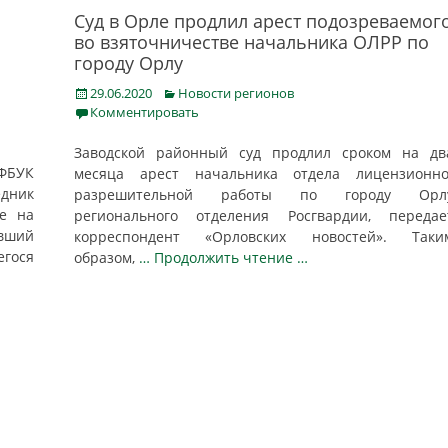
Суд в Орле продлил арест подозреваемог
во взяточничестве начальника ОЛРР по
городу Орлу
Posted
Categories
29.06.2020
Новости регионов
on
Комментировать
Заводской районный суд продлил сроком на дв
БУК
месяца арест начальника отдела лицензионно
едник
разрешительной работы по городу Орл
е на
регионального отделения Росгвардии, передае
вший
корреспондент «Орловских новостей». Таки
гося
образом,
… Продолжить чтение …