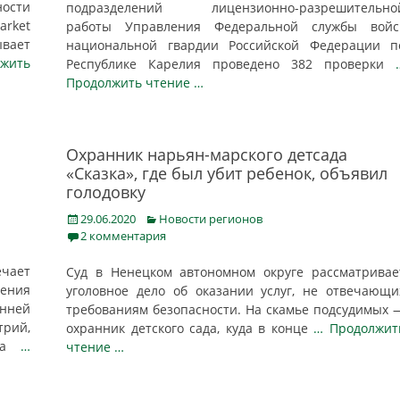
ности
подразделений лицензионно-разрешительно
arket
работы Управления Федеральной службы войс
вает
национальной гвардии Российской Федерации п
жить
Республике Карелия проведено 382 проверки
Продолжить чтение …
Охранник нарьян-марского детсада
«Сказка», где был убит ребенок, объявил
голодовку
Posted
Categories
29.06.2020
Новости регионов
on
2 комментария
ечает
Суд в Ненецком автономном округе рассматривае
ения
уголовное дело об оказании услуг, не отвечающи
нней
требованиям безопасности. На скамье подсудимых 
рий,
охранник детского сада, куда в конце
… Продолжит
ала
…
чтение …