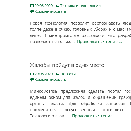
Posted
Categories
29.06.2020
Техника и технологии
on
Комментировать
Новая технология позволит распознавать лю
толпе даже в очках, головных уборах и с маска
лице. В минпромторге рассказали, что разра
позволяет не только
… Продолжить чтение …
Жалобы пойдут в одно место
Posted
Categories
29.06.2020
Новости
on
Комментировать
Минкомсвязь предложила сделать портал гос
единым окном для жалоб и обращений гражд
органы власти. Для обработки запросов б
применяться искусственный интеллект (
Технологию стоит
… Продолжить чтение …