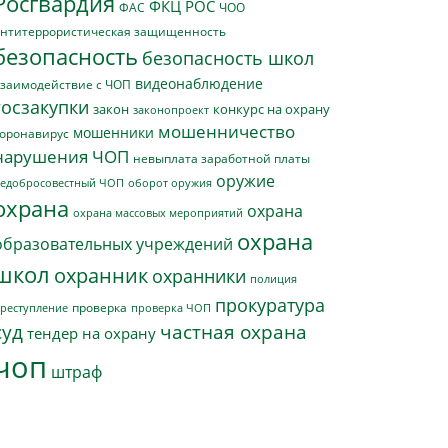
Росгвардия
ФКЦ РОС
ФАС
ЧОО
нтитеррористическая защищенность
безопасность
безопасность школ
видеонаблюдение
заимодействие с ЧОП
госзакупки
закон
конкурс на охрану
законопроект
мошенничество
мошенники
оронавирус
нарушения ЧОП
невыплата заработной платы
оружие
едобросовестный ЧОП
оборот оружия
охрана
охрана
охрана массовых мероприятий
охрана
образовательных учреждений
школ
охранник
охранники
полиция
прокуратура
проверка
реступление
проверка ЧОП
суд
частная охрана
тендер на охрану
чоп
штраф