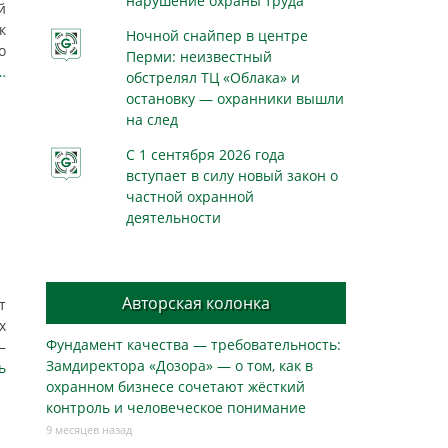
нарушение охраны труда
й
к
Ночной снайпер в центре
о
Перми: неизвестный
…
обстрелял ТЦ «Облака» и
остановку — охранники вышли
на след
С 1 сентября 2026 года
вступает в силу новый закон о
частной охранной
деятельности
Авторская колонка
т
х
Фундамент качества — требовательность:
—
Замдиректора «Дозора» — о том, как в
ь
охранном бизнесe сочетают жёсткий
контроль и человеческое понимание
9 месяцев назад