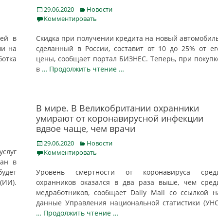
Posted
Categories
29.06.2020
Новости
on
Комментировать
дей в
Скидка при получении кредита на новый автомобиль
ми на
сделанный в России, составит от 10 до 25% от ег
ботка
цены, сообщает портал БИЗНЕС. Теперь, при покупк
в
… Продолжить чтение …
В мире. В Великобритании охранники
умирают от коронавирусной инфекции
вдвое чаще, чем врачи
Posted
Categories
29.06.2020
Новости
услуг
on
Комментировать
ан в
удет
Уровень смертности от коронавируса сред
ИИ).
охранников оказался в два раза выше, чем сред
медработников, сообщает Daily Mail cо ссылкой н
данные Управления национальной статистики (УНС
… Продолжить чтение …