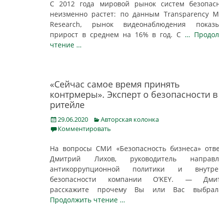
С 2012 года мировой рынок систем безопас
неизменно растет: по данным Transparency M
Research, рынок видеонаблюдения показы
прирост в среднем на 16% в год. С
… Продол
чтение …
«Сейчас самое время принять
контрмеры». Эксперт о безопасности в
ритейле
Posted
Categories
29.06.2020
Авторская колонка
on
Комментировать
На вопросы СМИ «Безопасность бизнеса» отв
Дмитрий Лихов, руководитель направл
антикоррупционной политики и внутре
безопасности компании O’KEY. — Дмит
расскажите прочему Вы или Вас выбр
Продолжить чтение …