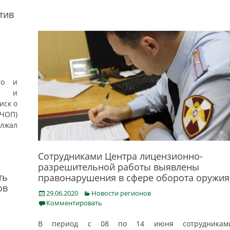
тив
ого и
ии и
иск о
(ЧОП)
олжал
Сотрудниками Центра лицензионно-
разрешительной работы выявлены
ть
правонарушения в сфере оборота оружия
ов
Posted
Categories
29.06.2020
Новости регионов
on
Комментировать
В период с 08 по 14 июня сотрудникам