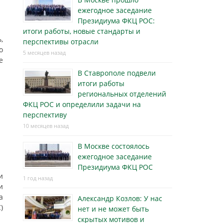
ежегодное заседание
Президиума ФКЦ РОС:
итоги работы, новые стандарты и
,
перспективы отрасли
о
5 месяцев назад
е
В Ставрополе подвели
итоги работы
региональных отделений
ФКЦ РОС и определили задачи на
перспективу
10 месяцев назад
В Москве состоялось
ежегодное заседание
Президиума ФКЦ РОС
и
1 год назад
и
а
Александр Козлов: У нас
)
нет и не может быть
скрытых мотивов и