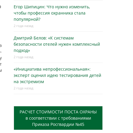
о
Егор Шипицин: Что нужно изменить,
чтобы профессия охранника стала
популярной?
2 года назад
Дмитрий Белов: «К системам
безопасности отелей нужен комплексный
а
подход»
-
2 года назад
у
т
«Инициатива непрофессиональная»:
м
эксперт оценил идею тестирования детей
на экстремизм
2 года назад
РАСЧЕТ СТОИМОСТИ ПОСТА ОХРАНЫ
в соответствии с требованиями
Приказа Росгвардии №45