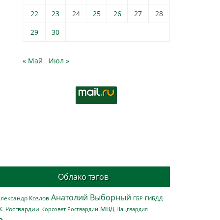
22
23
24
25
26
27
28
29
30
« Май
Июл »
Облако тэгов
Анатолий Выборный
лександр Козлов
ГБР
ГИБДД
МВД
С Росгвардии
Нацгвардия
Корсовет Росгвардии