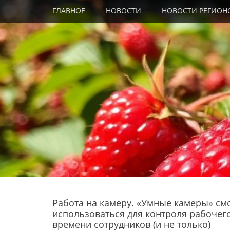
Primary Menu
Skip
ГЛАВНОЕ
НОВОСТИ
НОВОСТИ РЕГИОН
to
content
Работа на камеру. «Умные камеры» см
использоваться для контроля рабочег
времени сотрудников (и не только)