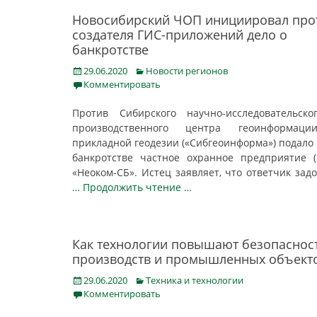
Новосибирский ЧОП инициировал про
создателя ГИС-приложений дело о
банкротстве
Posted
Categories
29.06.2020
Новости регионов
on
Комментировать
Против Сибирского научно-исследовательск
производственного центра геоинформац
прикладной геодезии («Сибгеоинформа») подало 
банкротстве частное охранное предприятие 
«Неоком-СБ». Истец заявляет, что ответчик зад
… Продолжить чтение …
Как технологии повышают безопаснос
производств и промышленных объект
Posted
Categories
29.06.2020
Техника и технологии
on
Комментировать