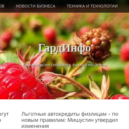
ОВ
НОВОСТИ БИЗНЕСА
ТЕХНИКА И ТЕХНОЛОГИИ
ГардИнфо
Комментарии свободны, факты священны
огут
Льготные автокредиты физлицам – по
о
новым правилам: Мишустин утвердил
изменения