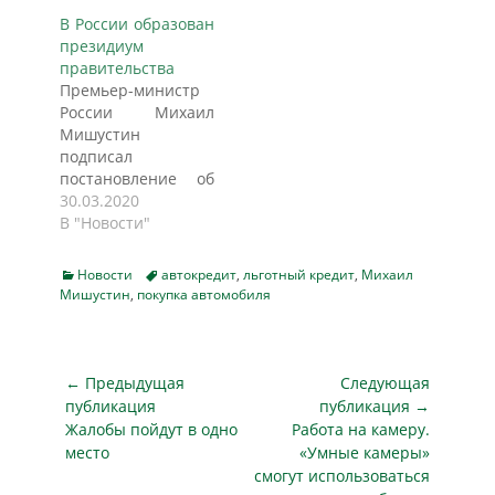
предпринимателей
В России образован
Борисом Титовым,
президиум
пишет РГ.
правительства
Считаные дни
Премьер-министр
остаются у
России Михаил
кабинета
Мишустин
министров, чтобы
подписал
завершить
постановление об
доработку
образовании
30.03.2020
общенационального
президиума
В "Новости"
плана действий по
правительства РФ.
нормализации
Об этом говорится
деловой жизни,
Categories
Tags
Новости
автокредит
,
льготный кредит
,
Михаил
в сообщении пресс-
восстановлению
Мишустин
,
покупка автомобиля
службы кабмина,
занятости, доходов
распространенном
граждан и роста
в воскресенье,
экономики и
пишет ТАСС. В
Навигация
← Предыдущая
Следующая
перейти к
состав президиума
по
активной…
публикация
публикация →
вошли премьер-
Предыдущая
Следующая
Жалобы пойдут в одно
Работа на камеру.
записям
министр РФ
публикация
публикация
место
«Умные камеры»
Михаил Мишустин,
смогут использоваться
первый вице-