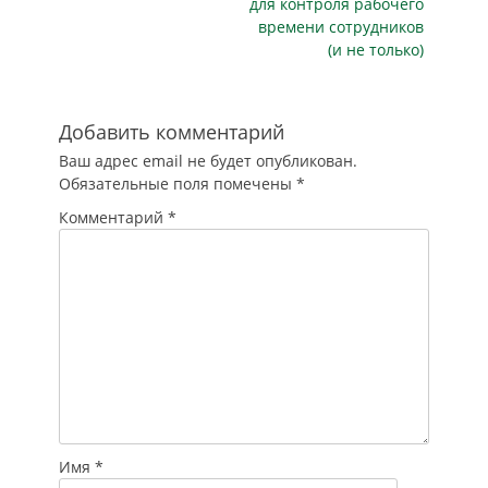
для контроля рабочего
премьер Андрей
времени сотрудников
Белоусов, вице-
(и не только)
премьер -
руководитель
аппарата кабмина
Дмитрий
Добавить комментарий
Григоренко,
Ваш адрес email не будет опубликован.
зампреды
Обязательные поля помечены
*
правительства
Виктория
Комментарий
*
Абрамченко, Юрий
Борисов, Татьяна
Голикова,…
Имя
*