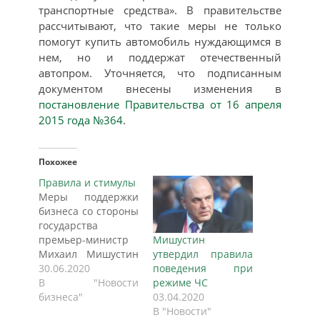
транспортные средства». В правительстве
рассчитывают, что такие меры не только
помогут купить автомобиль нуждающимся в
нем, но и поддержат отечественный
автопром. Уточняется, что подписанным
документом внесены изменения в
постановление Правительства от 16 апреля
2015 года №364
.
Похожее
Правила и стимулы
Меры поддержки
бизнеса со стороны
государства
премьер-министр
Мишустин
Михаил Мишустин
утвердил правила
обсудил с
30.06.2020
поведения при
Уполномоченным
В "Новости
режиме ЧС
при президенте РФ
бизнеса"
03.04.2020
по защите прав
В "Новости"