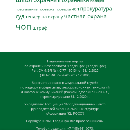
охранники
полиция
прокуратура
проверка
преступление
проверка ЧОП
суд
частная охрана
тендер на охрану
чоп
штраф
Национальный портал
по охране и безопасности "ГардИнфо" ("ГардИнфо")
Рег. СМИ: ЭЛ № ФС 77 - 80134 от 31.12.2020
(ЭЛ No ФС 77-26419 от 7.12.2006)
Зарегистрировано в Федеральной службе
по надзору в сфере связи, информационных технологий
и массовых коммуникаций (Роскомнадзор) 07.12.2006 г.,
перегистрировано 31.12.2020 г.
Учредитель: Ассоциация "Координационный центр
руководителей охранно-сыскных структур"
(Ассоциация "КЦ РОСС")
Copyright © 2026
ГардИнфо
Все права защищены.
Телефон редакции: +7 (495) 641-0073,