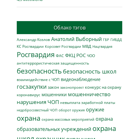
Облако тэгов
Анатолий Выборный
Александр Козлов
ГБР
ГИБДД
МВД
КС Росгвардии
Нацгвардия
Корсовет Росгвардии
Росгвардия
ФКЦ РОС
ФАС
ЧОО
антитеррористическая защищенность
безопасность
безопасность школ
видеонаблюдение
взаимодействие с ЧОП
госзакупки
закон
конкурс на охрану
законопроект
мошенничество
мошенники
коронавирус
нарушения ЧОП
невыплата заработной платы
оружие
недобросовестный ЧОП
оборот оружия
охрана
охрана
охрана массовых мероприятий
охрана
образовательных учреждений
школ
охранник