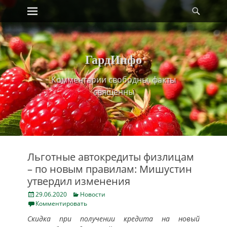
Primary Menu
Найт
Skip
to
content
ГардИнфо
Комментарии свободны, факты
священны
Льготные автокредиты физлицам
– по новым правилам: Мишустин
утвердил изменения
Posted
Categories
29.06.2020
Новости
on
Комментировать
Скидка при получении кредита на новый