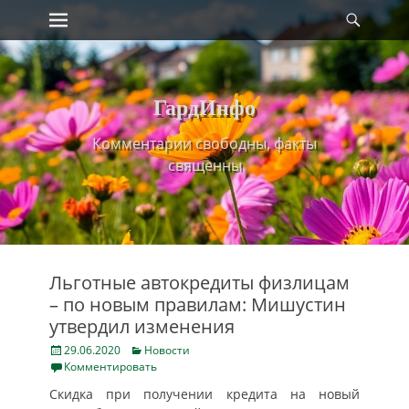
Primary Menu
Найт
Skip
to
content
ГардИнфо
Комментарии свободны, факты
священны
Льготные автокредиты физлицам
– по новым правилам: Мишустин
утвердил изменения
Posted
Categories
29.06.2020
Новости
on
Комментировать
Скидка при получении кредита на новый