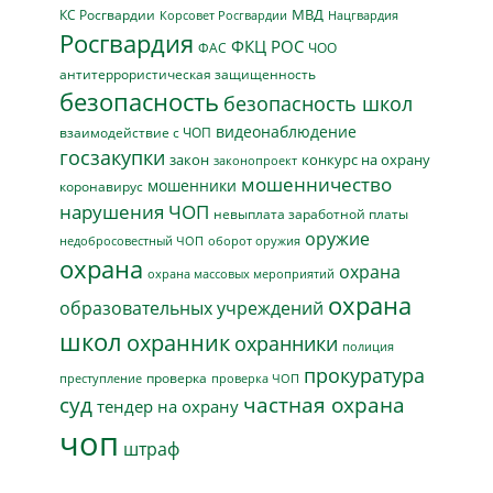
МВД
КС Росгвардии
Нацгвардия
Корсовет Росгвардии
Росгвардия
ФКЦ РОС
ФАС
ЧОО
антитеррористическая защищенность
безопасность
безопасность школ
видеонаблюдение
взаимодействие с ЧОП
госзакупки
закон
конкурс на охрану
законопроект
мошенничество
мошенники
коронавирус
нарушения ЧОП
невыплата заработной платы
оружие
недобросовестный ЧОП
оборот оружия
охрана
охрана
охрана массовых мероприятий
охрана
образовательных учреждений
школ
охранник
охранники
полиция
прокуратура
проверка
преступление
проверка ЧОП
суд
частная охрана
тендер на охрану
чоп
штраф