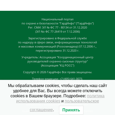
Национальный портал
по охране и безопасности "ГардИнфо" ("ГардИнфо")
Рег. СМИ: ЭЛ № ФС 77 - 80134 от 31.12.2020
(ЭЛ No ФС 77-26419 от 7.12.2006)
Зарегистрировано в Федеральной службе
по надзору в сфере связи, информационных технологий
и массовых коммуникаций (Роскомнадзор) 07.12.2006 г.,
перегистрировано 31.12.2020 г.
Учредитель: Ассоциация "Координационный центр
руководителей охранно-сыскных структур"
(Ассоциация "КЦ РОСС")
Copyright © 2026
ГардИнфо
Все права защищены.
Телефон редакции: +7 (495) 641-0073,
Адрес электронной почты редакции:
Мы обрабатываем cookies, чтобы сделать наш сайт
news@guardinfo.online
удобнее для Вас. Вы всегда можете отключить
Главный редактор: Кузьмин Д.А.
cookies в Вашем браузере. Подробнее:
политика
На сайте могут быть размещены
использования cookies
и
пользовательское
материалы с возрастным ограничением "16+"
соглашение
.
Принять
GuardInfo based on Catch Adaptive by
Catch Themes