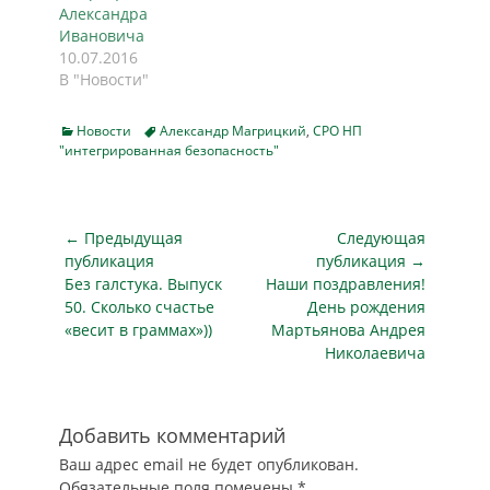
Александра
Ивановича
10.07.2016
В "Новости"
Categories
Tags
Новости
Александр Магрицкий
,
СРО НП
"интегрированная безопасность"
Навигация
← Предыдущая
Следующая
по
публикация
публикация →
Предыдущая
Следующая
Без галстука. Выпуск
Наши поздравления!
записям
публикация
публикация
50. Сколько счастье
День рождения
«весит в граммах»))
Мартьянова Андрея
Николаевича
Добавить комментарий
Ваш адрес email не будет опубликован.
Обязательные поля помечены
*