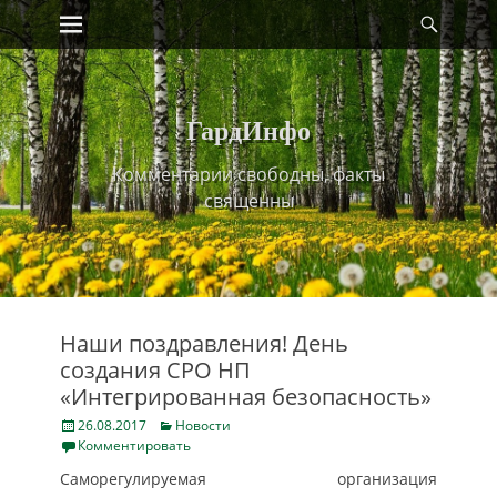
Primary Menu
Найт
Skip
to
content
ГардИнфо
Комментарии свободны, факты
священны
Наши поздравления! День
создания СРО НП
«Интегрированная безопасность»
Posted
Categories
26.08.2017
Новости
on
Комментировать
Саморегулируемая организация