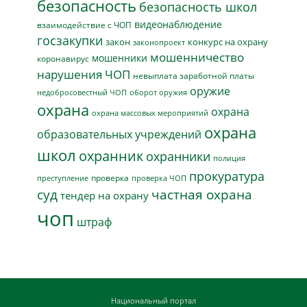
безопасность
безопасность школ
видеонаблюдение
взаимодействие с ЧОП
госзакупки
закон
конкурс на охрану
законопроект
мошенничество
мошенники
коронавирус
нарушения ЧОП
невыплата заработной платы
оружие
недобросовестный ЧОП
оборот оружия
охрана
охрана
охрана массовых мероприятий
охрана
образовательных учреждений
школ
охранник
охранники
полиция
прокуратура
проверка
преступление
проверка ЧОП
суд
частная охрана
тендер на охрану
чоп
штраф
Национальный портал