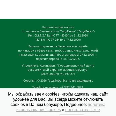
Национальный портал
по охране и безопасности "ГардИнфо" ("ГардИнфо")
Рег. СМИ: ЭЛ № ФС 77 - 80134 от 31.12.2020
(ЭЛ No ФС 77-26419 от 7.12.2006)
Зарегистрировано в Федеральной службе
по надзору в сфере связи, информационных технологий
и массовых коммуникаций (Роскомнадзор) 07.12.2006 г.,
перегистрировано 31.12.2020 г.
Учредитель: Ассоциация "Координационный центр
руководителей охранно-сыскных структур"
(Ассоциация "КЦ РОСС")
Copyright © 2026
ГардИнфо
Все права защищены.
Телефон редакции: +7 (495) 641-0073,
Адрес электронной почты редакции:
Мы обрабатываем cookies, чтобы сделать наш сайт
news@guardinfo.online
удобнее для Вас. Вы всегда можете отключить
Главный редактор: Кузьмин Д.А.
cookies в Вашем браузере. Подробнее:
политика
На сайте могут быть размещены
использования cookies
и
пользовательское
материалы с возрастным ограничением "16+"