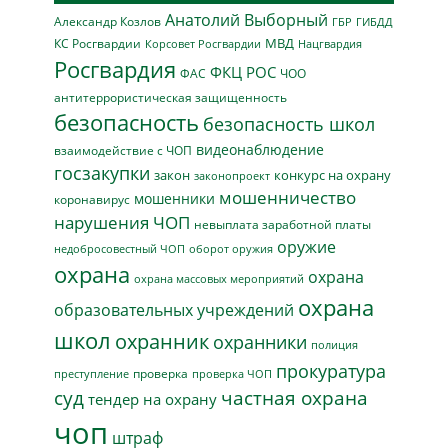
Анатолий Выборный
Александр Козлов
ГБР
ГИБДД
МВД
КС Росгвардии
Нацгвардия
Корсовет Росгвардии
Росгвардия
ФКЦ РОС
ФАС
ЧОО
антитеррористическая защищенность
безопасность
безопасность школ
видеонаблюдение
взаимодействие с ЧОП
госзакупки
закон
конкурс на охрану
законопроект
мошенничество
мошенники
коронавирус
нарушения ЧОП
невыплата заработной платы
оружие
недобросовестный ЧОП
оборот оружия
охрана
охрана
охрана массовых мероприятий
охрана
образовательных учреждений
школ
охранник
охранники
полиция
прокуратура
проверка
преступление
проверка ЧОП
суд
частная охрана
тендер на охрану
чоп
штраф