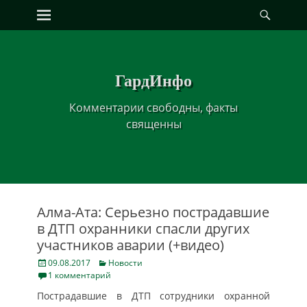
Primary Menu
Найт
Skip
to
content
ГардИнфо
Комментарии свободны, факты
священны
Алма-Ата: Серьезно пострадавшие
в ДТП охранники спасли других
участников аварии (+видео)
Posted
Categories
09.08.2017
Новости
on
1 комментарий
Пострадавшие в ДТП сотрудники охранной