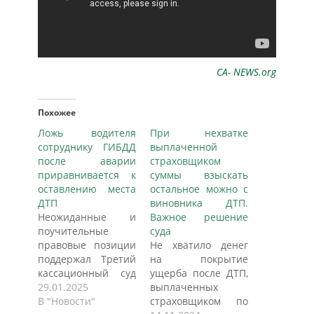
CA- NEWS.org
Похожее
Ложь водителя
При нехватке
сотруднику ГИБДД
выплаченной
после аварии
страховщиком
приравнивается к
суммы взыскать
оставлению места
остальное можно с
ДТП
виновника ДТП.
Неожиданные и
Важное решение
поучительные
суда
правовые позиции
Не хватило денег
поддержал Третий
на покрытие
кассационный суд
ущерба после ДТП,
общей юрисдикции
29.01.2025
выплаченных
в ходе
В "Новости"
страховщиком по