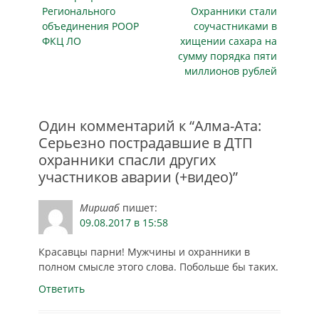
записям
деятельности.
публикация
публикация
Регионального
Охранники стали
Поправки
объединения РООР
соучастниками в
предлагается
ФКЦ ЛО
хищении сахара на
внести в Уголовный
сумму порядка пяти
кодекс и Кодекс об
миллионов рублей
административных
правонарушениях.
Согласно им,
водители,
Один комментарий к “Алма-Ата:
скрывшиеся с…
Серьезно пострадавшие в ДТП
охранники спасли других
участников аварии (+видео)”
Миршаб
пишет:
09.08.2017 в 15:58
Красавцы парни! Мужчины и охранники в
полном смысле этого слова. Побольше бы таких.
Ответить