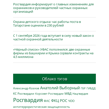
Росгвардия информирует о главных изменениях для
охранников и руководителей частных охранных
организаций
Охрана детского отдыха: час работы поста в
Татарстане оценили в 230 рублей
С 1 сентября 2026 года вступает в силу новый закон о
частной охранной деятельности
«Чёрный список» УФАС пополнился: две охранные
фирмы из Башкирии и Крыма сорвали контракты на
4,5 миллиона
Облако тэгов
Анатолий Выборный
Александр Козлов
ГБР
ГИБДД
МВД
КС Росгвардии
Нацгвардия
Корсовет Росгвардии
Росгвардия
ФКЦ РОС
ФАС
ЧОО
антитеррористическая защищенность