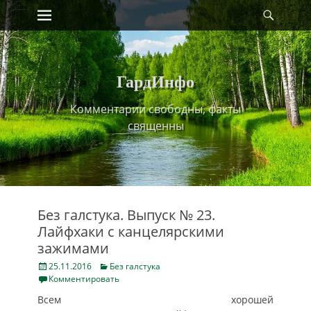
Primary Menu
Найт
Skip
to
content
ГардИнфо
Комментарии свободны, факты
священны
Без галстука. Выпуск № 23.
Лайфхаки с канцелярскими
зажимами
Posted
Categories
25.11.2016
Без галстука
on
Комментировать
Всем хорошей