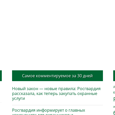
Самое комментируемое за 30 дней
А
Новый закон — новые правила: Росгвардия
К
рассказала, как теперь закупать охранные
услуги
а
Росгвардия информирует о главных