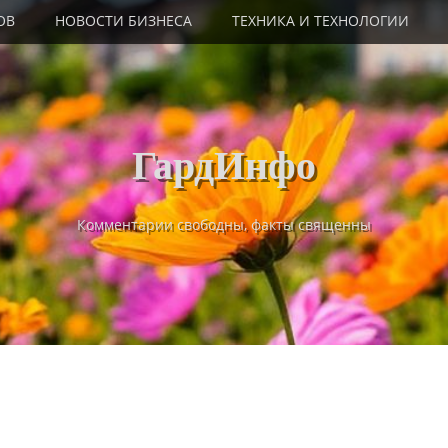
ОВ
НОВОСТИ БИЗНЕСА
ТЕХНИКА И ТЕХНОЛОГИИ
ГардИнфо
Комментарии свободны, факты священны