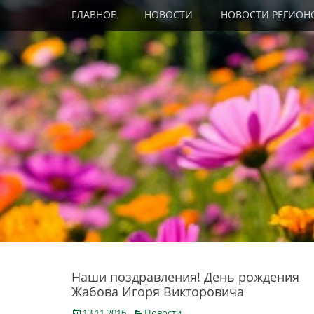
Primary Menu
Skip
ГЛАВНОЕ
НОВОСТИ
НОВОСТИ РЕГИОН
to
content
Наши поздравления! День рождения
Жабова Игоря Викторовича
Posted
Categories
13.11.2016
Новости