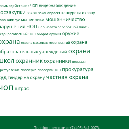
видеонаблюдение
заимодействие с ЧОП
госзакупки
закон
конкурс на охрану
законопроект
мошенничество
мошенники
оронавирус
нарушения ЧОП
невыплата заработной платы
оружие
едобросовестный ЧОП
оборот оружия
охрана
охрана
охрана массовых мероприятий
охрана
образовательных учреждений
школ
охранник
охранники
полиция
прокуратура
проверка
реступление
проверка ЧОП
суд
частная охрана
тендер на охрану
чоп
штраф
Телефон редакции: +7 (495) 641-0073,