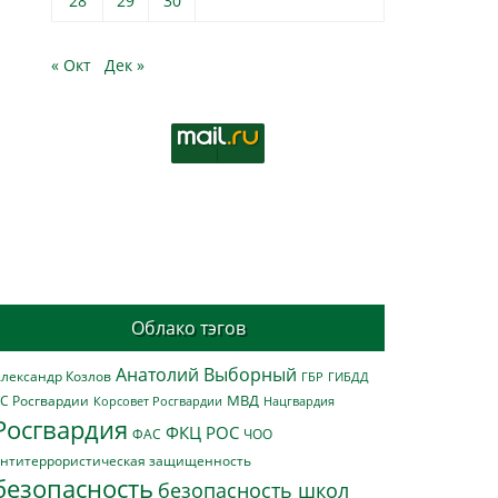
28
29
30
« Окт
Дек »
Облако тэгов
Анатолий Выборный
лександр Козлов
ГБР
ГИБДД
МВД
С Росгвардии
Нацгвардия
Корсовет Росгвардии
Росгвардия
ФКЦ РОС
ФАС
ЧОО
нтитеррористическая защищенность
безопасность
безопасность школ