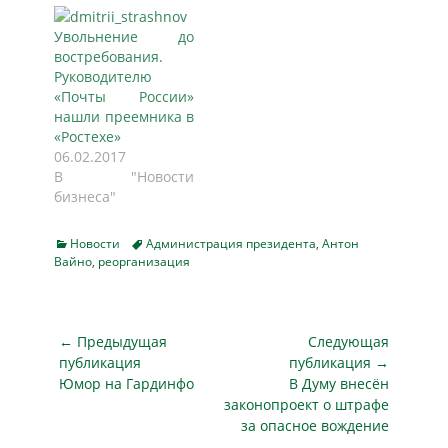
борьбе с картелями
на минувшей
Увольнение до
неделе формально
востребования.
значительно
Руководителю
выросли. Добро на
«Почты России»
реанимацию
нашли преемника в
обсуждения
«Ростехе»
проектов ФАС в
06.02.2017
парламенте глава
В "Новости
администрации
бизнеса"
президента Антон
Вайно получил от
Владимира Путина.
Categories
Tags
Новости
Администрация президента
,
Антон
Напомним, пакет
Вайно
,
реорганизация
ФАС
(законопроекты
848392-7, 848246-7
Навигация
и…
← Предыдущая
Следующая
по
публикация
публикация →
Предыдущая
Следующая
Юмор на Гардинфо
В Думу внесён
записям
публикация
публикация
законопроект о штрафе
за опасное вождение