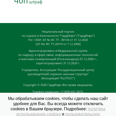
чоп
штраф
Национальный портал
по охране и безопасности "ГардИнфо" ("ГардИнфо")
Рег. СМИ: ЭЛ № ФС 77 - 80134 от 31.12.2020
(ЭЛ No ФС 77-26419 от 7.12.2006)
Зарегистрировано в Федеральной службе
по надзору в сфере связи, информационных технологий
и массовых коммуникаций (Роскомнадзор) 07.12.2006 г.,
перегистрировано 31.12.2020 г.
Учредитель: Ассоциация "Координационный центр
руководителей охранно-сыскных структур"
(Ассоциация "КЦ РОСС")
Copyright © 2026
ГардИнфо
Все права защищены.
Телефон редакции: +7 (495) 641-0073,
Адрес электронной почты редакции:
Мы обрабатываем cookies, чтобы сделать наш сайт
news@guardinfo.online
удобнее для Вас. Вы всегда можете отключить
Главный редактор: Кузьмин Д.А.
cookies в Вашем браузере. Подробнее:
политика
На сайте могут быть размещены
использования cookies
и
пользовательское