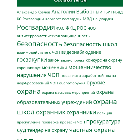
Облако тэгов
Анатолий Выборный
Александр Козлов
ГБР
ГИБДД
МВД
КС Росгвардии
Нацгвардия
Корсовет Росгвардии
Росгвардия
ФКЦ РОС
ФАС
ЧОО
антитеррористическая защищенность
безопасность
безопасность школ
видеонаблюдение
взаимодействие с ЧОП
госзакупки
закон
конкурс на охрану
законопроект
мошенничество
мошенники
коронавирус
нарушения ЧОП
невыплата заработной платы
оружие
недобросовестный ЧОП
оборот оружия
охрана
охрана
охрана массовых мероприятий
охрана
образовательных учреждений
школ
охранник
охранники
полиция
прокуратура
проверка
преступление
проверка ЧОП
суд
частная охрана
тендер на охрану