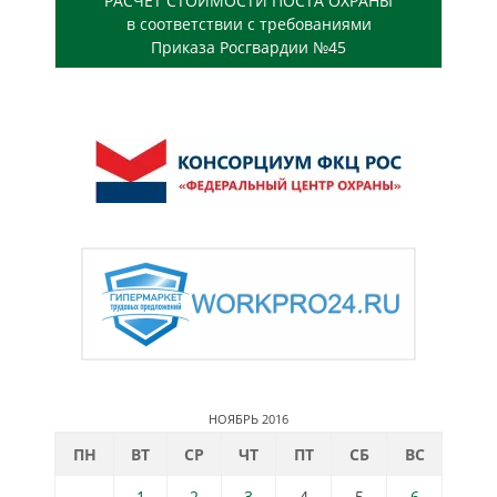
РАСЧЕТ СТОИМОСТИ ПОСТА ОХРАНЫ
в соответствии с требованиями
Приказа Росгвардии №45
НОЯБРЬ 2016
ПН
ВТ
СР
ЧТ
ПТ
СБ
ВС
1
2
3
4
5
6