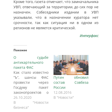
Кроме того, газета отмечает, что замначальника
УВП, отвечающий за территории, до сих пор не
назначен. Собеседники издании в УВП
указывали, что в назначении куратора нет
срочности, так как ситуация ни в одном из
регионов не является критической.
Интерфакс
Похожее
О судьбе
антикартельного
пакета ФАС
Как стало известно
“Ъ”, шансы ФАС
Путин обновил
провести через
состав Совбеза
Госдуму пакет
России
законопроектов о
12.08.2016
наделении ее
26.10.2020
В "Новости"
полицейскими
В "Новости
полномочиями в
бизнеса"