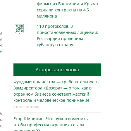
фирмы из Башкирии и Крыма
сорвали контракты на 4,5
миллиона
110 протоколов, 3
приостановленных лицензии:
м
Росгвардия проверила
ы
кубанскую охрану
и
е
Авторская колонка
Фундамент качества — требовательность:
Замдиректора «Дозора» — о том, как в
охранном бизнесe сочетают жёсткий
контроль и человеческое понимание
9 месяцев назад
в
Егор Шипицин: Что нужно изменить,
,
чтобы профессия охранника стала
,
популярной?