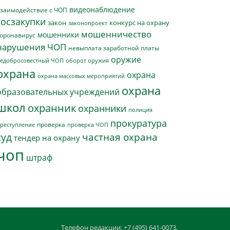
видеонаблюдение
заимодействие с ЧОП
госзакупки
закон
конкурс на охрану
законопроект
мошенничество
мошенники
оронавирус
нарушения ЧОП
невыплата заработной платы
оружие
едобросовестный ЧОП
оборот оружия
охрана
охрана
охрана массовых мероприятий
охрана
образовательных учреждений
школ
охранник
охранники
полиция
прокуратура
проверка
реступление
проверка ЧОП
суд
частная охрана
тендер на охрану
чоп
штраф
Телефон редакции: +7 (495) 641-0073,