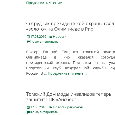
Продолжить чтение …
Сотрудник президентской охраны взял
«золото» на Олимпиаде в Рио
Posted
Categories
17.08.2016
Новости
on
Комментировать
Боксер Евгений Тищенко, взявший золот
Олимпиаде в Рио, оказался сотрудн
президентской охраны. При этом он выступ
Спортивный клуб Федеральной службы ох
России. В
… Продолжить чтение …
Томский Дом моды инвалидов теперь
защитит ГПБ «Айсберг»
Posted
Categories
17.08.2016
Новости регионов
on
Комментировать