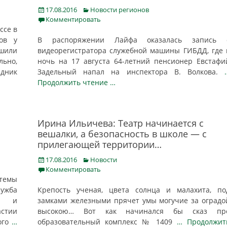
Posted
Categories
17.08.2016
Новости регионов
on
Комментировать
ссе в
ов у
В распоряжении Лайфа оказалась запись 
шили
видеорегистратора служебной машины ГИБДД, где 
ьно,
ночь на 17 августа 64-летний пенсионер Евстафи
едник
Задельный напал на инспектора В. Волкова.
Продолжить чтение …
Ирина Ильичева: Театр начинается с
вешалки, а безопасность в школе — с
прилегающей территории…
Posted
Categories
17.08.2016
Новости
on
Комментировать
темы
лужба
Крепость ученая, цвета солнца и малахита, по
х и
замками железными прячет умы могучие за оградо
стии
высокою… Вот как начинался бы сказ пр
ого
…
образовательный комплекс № 1409
… Продолжит