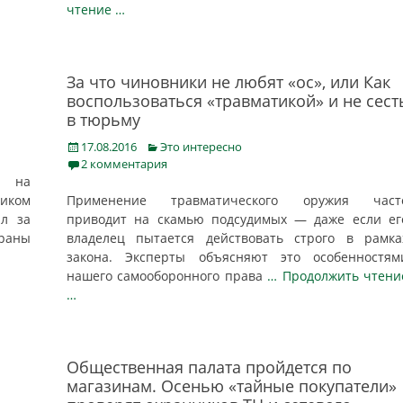
чтение …
За что чиновники не любят «ос», или Как
воспользоваться «травматикой» и не сест
в тюрьму
Posted
Categories
17.08.2016
Это интересно
on
2 комментария
о на
иком
Применение травматического оружия част
ал за
приводит на скамью подсудимых — даже если ег
раны
владелец пытается действовать строго в рамка
закона. Эксперты объясняют это особенностям
нашего самооборонного права
… Продолжить чтени
…
Общественная палата пройдется по
магазинам. Осенью «тайные покупатели»