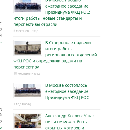
ежегодное заседание
Президиума ФКЦ РОС:
итоги работы, новые стандарты и
с
перспективы отрасли
в
5 месяцев назад
й
…
В Ставрополе подвели
итоги работы
региональных отделений
ФКЦ РОС и определили задачи на
перспективу
10 месяцев назад
В Москве состоялось
ежегодное заседание
Президиума ФКЦ РОС
1 год назад
д
й
Александр Козлов: У нас
о
нет и не может быть
ь
скрытых мотивов и