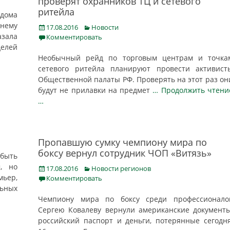
проверят охранников ТЦ и сетевого
ритейла
 дома
нему
Posted
Categories
17.08.2016
Новости
азала
on
Комментировать
делей
Необычный рейд по торговым центрам и точка
сетевого ритейла планируют провести активист
Общественной палаты РФ. Проверять на этот раз он
будут не прилавки на предмет
… Продолжить чтени
…
Пропавшую сумку чемпиону мира по
боксу вернул сотрудник ЧОП «Витязь»
 быть
, но
Posted
Categories
17.08.2016
Новости регионов
мьер,
on
Комментировать
ьных
Чемпиону мира по боксу среди профессионало
Сергею Ковалеву вернули американские документы
российский паспорт и деньги, потерянные сегодня