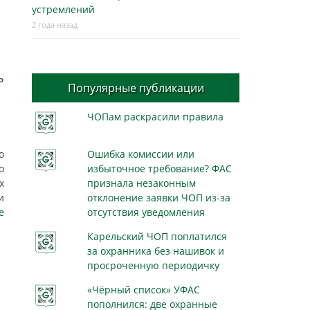
устремлений
2 года назад
ь
Популярные публикации
ЧОПам раскрасили правила
о
Ошибка комиссии или
о
избыточное требование? ФАС
х
признала незаконным
и
отклонение заявки ЧОП из-за
е
отсутствия уведомления
Карельский ЧОП поплатился
за охранника без нашивок и
просроченную периодичку
«Чёрный список» УФАС
пополнился: две охранные