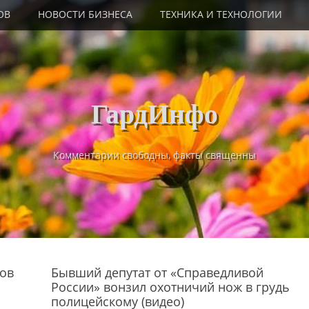
ОВ
НОВОСТИ БИЗНЕСА
ТЕХНИКА И ТЕХНОЛОГИИ
ГардИнфо
Комментарии свободны, факты священны
ков
Бывший депутат от «Справедливой
России» вонзил охотничий нож в грудь
полицейскому (видео)