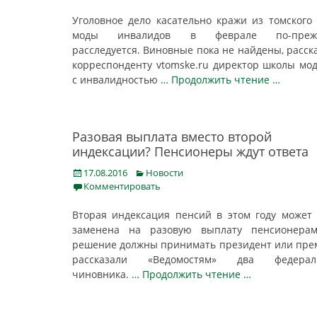
Уголовное дело касательно кражи из томского
моды инвалидов в феврале по-преж
расследуется. Виновные пока не найдены, расск
корреспонденту vtomske.ru директор школы мо
с инвалидностью
… Продолжить чтение …
Разовая выплата вместо второй
индексации? Пенсионеры ждут ответа
Posted
Categories
17.08.2016
Новости
on
Комментировать
Вторая индексация пенсий в этом году может
заменена на разовую выплату пенсионерам
решение должны принимать президент или пре
рассказали «Ведомостям» два федерал
чиновника.
… Продолжить чтение …