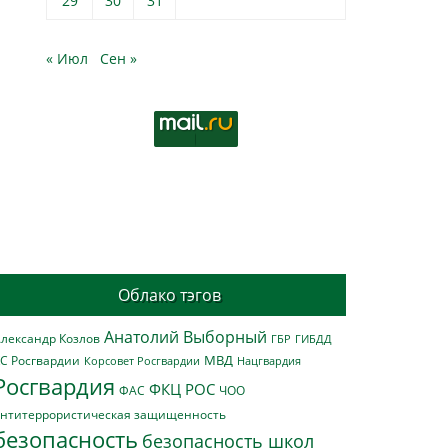
29
30
31
« Июл
Сен »
Облако тэгов
Анатолий Выборный
лександр Козлов
ГБР
ГИБДД
МВД
С Росгвардии
Нацгвардия
Корсовет Росгвардии
Росгвардия
ФКЦ РОС
ФАС
ЧОО
нтитеррористическая защищенность
безопасность
безопасность школ