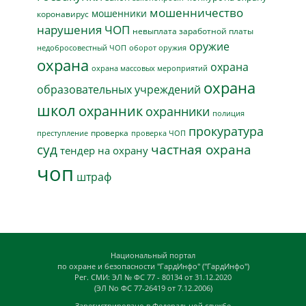
мошенничество
мошенники
коронавирус
нарушения ЧОП
невыплата заработной платы
оружие
недобросовестный ЧОП
оборот оружия
охрана
охрана
охрана массовых мероприятий
охрана
образовательных учреждений
школ
охранник
охранники
полиция
прокуратура
проверка
преступление
проверка ЧОП
суд
частная охрана
тендер на охрану
чоп
штраф
Национальный портал
по охране и безопасности "ГардИнфо" ("ГардИнфо")
Рег. СМИ: ЭЛ № ФС 77 - 80134 от 31.12.2020
(ЭЛ No ФС 77-26419 от 7.12.2006)
Зарегистрировано в Федеральной службе