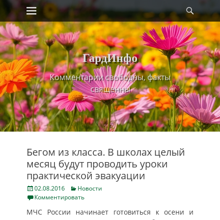
Primary Menu
Найт
Skip
to
content
ГардИнфо
Комментарии свободны, факты
священны
Бегом из класса. В школах целый
месяц будут проводить уроки
практической эвакуации
Posted
Categories
02.08.2016
Новости
on
Комментировать
МЧС России начинает готовиться к осени и