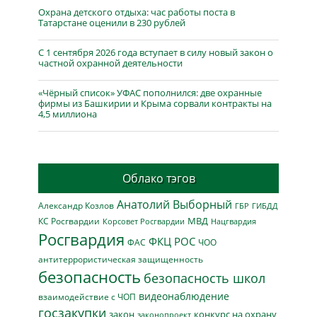
Охрана детского отдыха: час работы поста в
Татарстане оценили в 230 рублей
С 1 сентября 2026 года вступает в силу новый закон о
частной охранной деятельности
«Чёрный список» УФАС пополнился: две охранные
фирмы из Башкирии и Крыма сорвали контракты на
4,5 миллиона
Облако тэгов
Анатолий Выборный
Александр Козлов
ГБР
ГИБДД
МВД
КС Росгвардии
Нацгвардия
Корсовет Росгвардии
Росгвардия
ФКЦ РОС
ФАС
ЧОО
антитеррористическая защищенность
безопасность
безопасность школ
видеонаблюдение
взаимодействие с ЧОП
госзакупки
закон
конкурс на охрану
законопроект