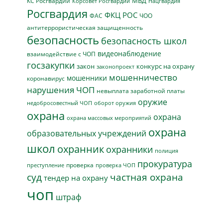
МВД
КС Росгвардии
Нацгвардия
Корсовет Росгвардии
Росгвардия
ФКЦ РОС
ФАС
ЧОО
антитеррористическая защищенность
безопасность
безопасность школ
видеонаблюдение
взаимодействие с ЧОП
госзакупки
закон
конкурс на охрану
законопроект
мошенничество
мошенники
коронавирус
нарушения ЧОП
невыплата заработной платы
оружие
недобросовестный ЧОП
оборот оружия
охрана
охрана
охрана массовых мероприятий
охрана
образовательных учреждений
школ
охранник
охранники
полиция
прокуратура
проверка
преступление
проверка ЧОП
суд
частная охрана
тендер на охрану
чоп
штраф