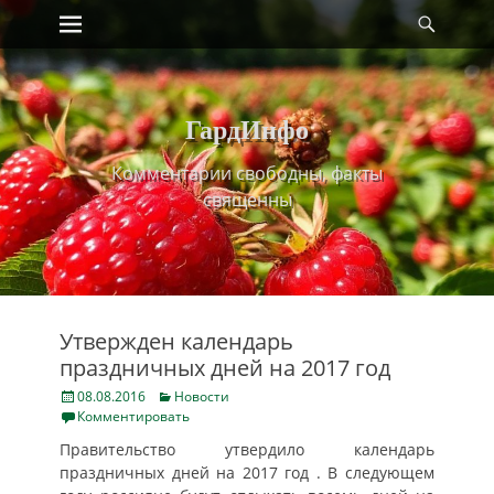
Primary Menu
Найт
Skip
to
content
ГардИнфо
Комментарии свободны, факты
священны
Утвержден календарь
праздничных дней на 2017 год
Posted
Categories
08.08.2016
Новости
on
Комментировать
Правительство утвердило календарь
праздничных дней на 2017 год . В следующем