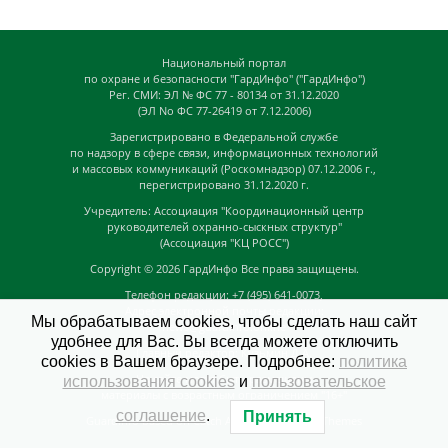
Национальный портал
по охране и безопасности "ГардИнфо" ("ГардИнфо")
Рег. СМИ: ЭЛ № ФС 77 - 80134 от 31.12.2020
(ЭЛ No ФС 77-26419 от 7.12.2006)
Зарегистрировано в Федеральной службе
по надзору в сфере связи, информационных технологий
и массовых коммуникаций (Роскомнадзор) 07.12.2006 г.,
перегистрировано 31.12.2020 г.
Учредитель: Ассоциация "Координационный центр
руководителей охранно-сыскных структур"
(Ассоциация "КЦ РОСС")
Copyright © 2026
ГардИнфо
Все права защищены.
Телефон редакции: +7 (495) 641-0073,
Адрес электронной почты редакции:
Мы обрабатываем cookies, чтобы сделать наш сайт
news@guardinfo.online
удобнее для Вас. Вы всегда можете отключить
Главный редактор: Кузьмин Д.А.
cookies в Вашем браузере. Подробнее:
политика
На сайте могут быть размещены
использования cookies
и
пользовательское
материалы с возрастным ограничением "16+"
соглашение
.
Принять
GuardInfo based on Catch Adaptive by
Catch Themes