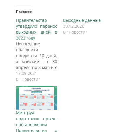
Похожее
Правительство
Выходные данные
утвердило перенос
30.12.2020
выходных дней в
В "Новости"
2022 году
Новогодние
праздники
продлятся 10 дней,
а майские - с 30
апреля по 3 мая и с
7 по 10 мая,
17.09.2021
информирует ТАСС.
В "Новости"
Правительство РФ
утвердило перенос
выходных дней в
2022 году, согласно
которому
Минтруд
новогодние
подготовил проект
праздники
постановления
продлятся 10 дней,
Правительства о