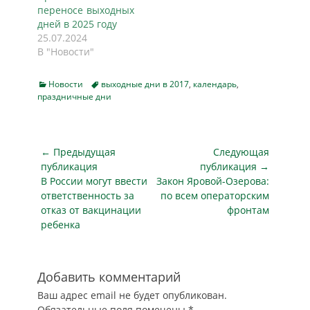
а майские - с 30
переносе выходных
апреля по 3 мая и с
дней в 2025 году
7…
25.07.2024
В "Новости"
Categories
Tags
Новости
выходные дни в 2017
,
календарь
,
праздничные дни
Навигация
← Предыдущая
Следующая
по
публикация
публикация →
Предыдущая
Следующая
В России могут ввести
Закон Яровой-Озерова:
записям
публикация
публикация
ответственность за
по всем операторским
отказ от вакцинации
фронтам
ребенка
Добавить комментарий
Ваш адрес email не будет опубликован.
Обязательные поля помечены
*