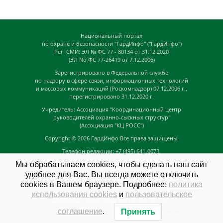
Национальный портал
по охране и безопасности "ГардИнфо" ("ГардИнфо")
Рег. СМИ: ЭЛ № ФС 77 - 80134 от 31.12.2020
(ЭЛ No ФС 77-26419 от 7.12.2006)
Зарегистрировано в Федеральной службе
по надзору в сфере связи, информационных технологий
и массовых коммуникаций (Роскомнадзор) 07.12.2006 г.,
перегистрировано 31.12.2020 г.
Учредитель: Ассоциация "Координационный центр
руководителей охранно-сыскных структур"
(Ассоциация "КЦ РОСС")
Copyright © 2026
ГардИнфо
Все права защищены.
Телефон редакции: +7 (495) 641-0073,
Адрес электронной почты редакции:
Мы обрабатываем cookies, чтобы сделать наш сайт
news@guardinfo.online
удобнее для Вас. Вы всегда можете отключить
Главный редактор: Кузьмин Д.А.
cookies в Вашем браузере. Подробнее:
политика
На сайте могут быть размещены
использования cookies
и
пользовательское
материалы с возрастным ограничением "16+"
соглашение
.
Принять
GuardInfo based on Catch Adaptive by
Catch Themes