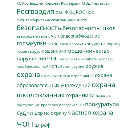
МВД
КС Росгвардии
Нацгвардия
Корсовет Росгвардии
Росгвардия
ФКЦ РОС
ФАС
ЧОО
антитеррористическая защищенность
безопасность
безопасность школ
видеонаблюдение
взаимодействие с ЧОП
госзакупки
закон
конкурс на охрану
законопроект
мошенничество
мошенники
коронавирус
нарушения ЧОП
невыплата заработной платы
оружие
недобросовестный ЧОП
оборот оружия
охрана
охрана
охрана массовых мероприятий
охрана
образовательных учреждений
школ
охранник
охранники
полиция
прокуратура
проверка
преступление
проверка ЧОП
суд
частная охрана
тендер на охрану
чоп
штраф