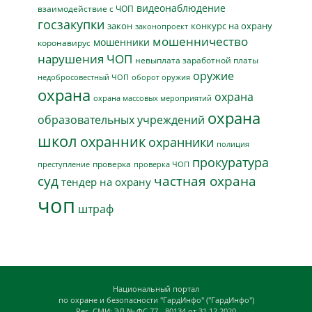
видеонаблюдение
взаимодействие с ЧОП
госзакупки
закон
конкурс на охрану
законопроект
мошенничество
мошенники
коронавирус
нарушения ЧОП
невыплата заработной платы
оружие
недобросовестный ЧОП
оборот оружия
охрана
охрана
охрана массовых мероприятий
охрана
образовательных учреждений
школ
охранник
охранники
полиция
прокуратура
проверка
преступление
проверка ЧОП
суд
частная охрана
тендер на охрану
чоп
штраф
Национальный портал
по охране и безопасности "ГардИнфо" ("ГардИнфо")
Рег. СМИ: ЭЛ № ФС 77 - 80134 от 31.12.2020