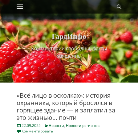
Primary Menu
Найт
Skip
to
content
ГардИнфо
Комментарии свободны, факты
священны
«Всё лицо в осколках»: история
охранника, который бросился в
горящее здание — и заплатил за
это жизнью… почти
Posted
Categories
22.09.2025
Новости
,
Новости регионов
on
Комментировать