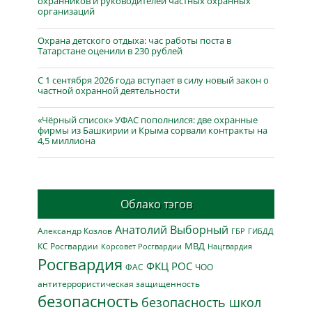
охранников и руководителей частных охранных
организаций
Охрана детского отдыха: час работы поста в
Татарстане оценили в 230 рублей
С 1 сентября 2026 года вступает в силу новый закон о
частной охранной деятельности
«Чёрный список» УФАС пополнился: две охранные
фирмы из Башкирии и Крыма сорвали контракты на
4,5 миллиона
Облако тэгов
Анатолий Выборный
Александр Козлов
ГБР
ГИБДД
МВД
КС Росгвардии
Нацгвардия
Корсовет Росгвардии
Росгвардия
ФКЦ РОС
ФАС
ЧОО
антитеррористическая защищенность
безопасность
безопасность школ