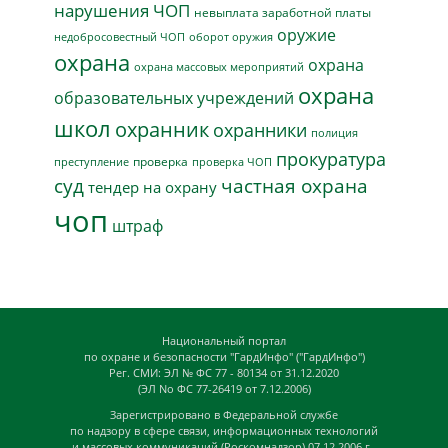
нарушения ЧОП
невыплата заработной платы
оружие
недобросовестный ЧОП
оборот оружия
охрана
охрана
охрана массовых мероприятий
охрана
образовательных учреждений
школ
охранник
охранники
полиция
прокуратура
проверка
преступление
проверка ЧОП
суд
частная охрана
тендер на охрану
чоп
штраф
Национальный портал
по охране и безопасности "ГардИнфо" ("ГардИнфо")
Рег. СМИ: ЭЛ № ФС 77 - 80134 от 31.12.2020
(ЭЛ No ФС 77-26419 от 7.12.2006)
Зарегистрировано в Федеральной службе
по надзору в сфере связи, информационных технологий
и массовых коммуникаций (Роскомнадзор) 07.12.2006 г.,