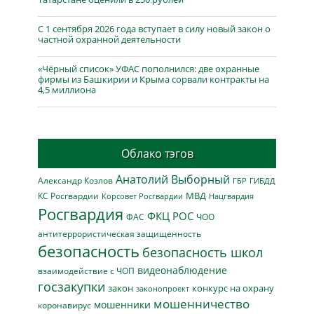
С 1 сентября 2026 года вступает в силу новый закон о
частной охранной деятельности
«Чёрный список» УФАС пополнился: две охранные
фирмы из Башкирии и Крыма сорвали контракты на
4,5 миллиона
Облако тэгов
Анатолий Выборный
Александр Козлов
ГБР
ГИБДД
МВД
КС Росгвардии
Нацгвардия
Корсовет Росгвардии
Росгвардия
ФКЦ РОС
ФАС
ЧОО
антитеррористическая защищенность
безопасность
безопасность школ
видеонаблюдение
взаимодействие с ЧОП
госзакупки
закон
конкурс на охрану
законопроект
мошенничество
мошенники
коронавирус