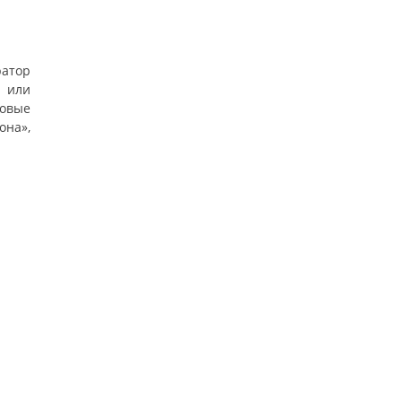
ратор
 или
ровые
она»,