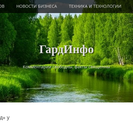
ОВ
НОВОСТИ БИЗНЕСА
ТЕХНИКА И ТЕХНОЛОГИИ
ГардИнфо
Комментарии свободны, факты священны
д» у