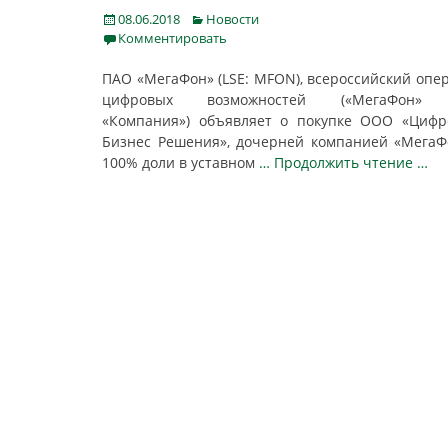
Posted
Categories
08.06.2018
Новости
on
Комментировать
ПАО «МегаФон» (LSE: MFON), всероссийский опе
цифровых возможностей («МегаФон»
«Компания») объявляет о покупке ООО «Циф
Бизнес Решения», дочерней компанией «МегаФ
100% доли в уставном
… Продолжить чтение …