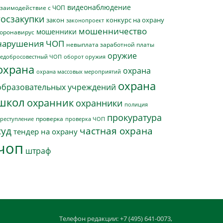
видеонаблюдение
заимодействие с ЧОП
госзакупки
закон
конкурс на охрану
законопроект
мошенничество
мошенники
оронавирус
нарушения ЧОП
невыплата заработной платы
оружие
едобросовестный ЧОП
оборот оружия
охрана
охрана
охрана массовых мероприятий
охрана
образовательных учреждений
школ
охранник
охранники
полиция
прокуратура
проверка
реступление
проверка ЧОП
суд
частная охрана
тендер на охрану
чоп
штраф
Телефон редакции: +7 (495) 641-0073,