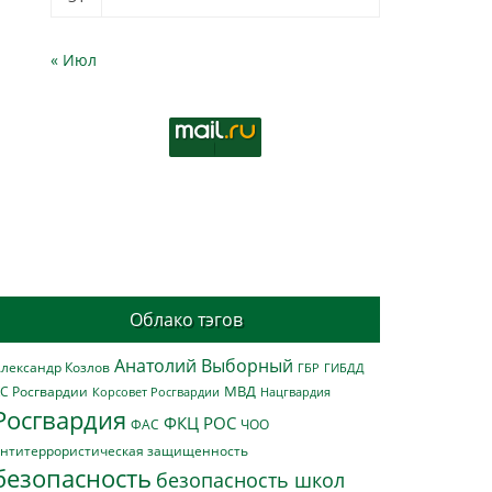
« Июл
Облако тэгов
Анатолий Выборный
лександр Козлов
ГБР
ГИБДД
МВД
С Росгвардии
Нацгвардия
Корсовет Росгвардии
Росгвардия
ФКЦ РОС
ФАС
ЧОО
нтитеррористическая защищенность
безопасность
безопасность школ