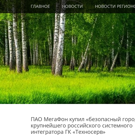
Primary Menu
Skip
ГЛАВНОЕ
НОВОСТИ
НОВОСТИ РЕГИОН
to
content
ПАО МегаФон купил «безопасный горо
крупнейшего российского системного
интегратора ГК «Техносерв»