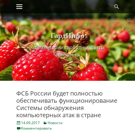
Primary Menu
Найт
Skip
to
content
ГардИнфо
Комментарии свободны, факты
священны
ФСБ России будет полностью
обеспечивать функционирование
Системы обнаружения
компьютерных ‎атак в стране
Posted
Categories
14.09.2017
Новости
on
Комментировать