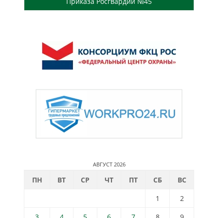
Приказа Росгвардии №45
АВГУСТ 2026
ПН
ВТ
СР
ЧТ
ПТ
СБ
ВС
1
2
3
4
5
6
7
8
9