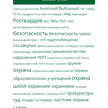
Анатолий Выборный
Александр Козлов
ГБР
ГИБДД
МВД
КС Росгвардии
Нацгвардия
Корсовет Росгвардии
Росгвардия
ФКЦ РОС
ФАС
ЧОО
антитеррористическая защищенность
безопасность
безопасность школ
видеонаблюдение
взаимодействие с ЧОП
госзакупки
закон
конкурс на охрану
законопроект
мошенничество
мошенники
коронавирус
нарушения ЧОП
невыплата заработной платы
оружие
недобросовестный ЧОП
оборот оружия
охрана
охрана
охрана массовых мероприятий
охрана
образовательных учреждений
школ
охранник
охранники
полиция
прокуратура
проверка
преступление
проверка ЧОП
суд
частная охрана
тендер на охрану