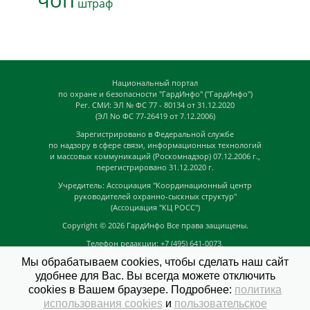
чоп
штраф
Национальный портал
по охране и безопасности "ГардИнфо" ("ГардИнфо")
Рег. СМИ: ЭЛ № ФС 77 - 80134 от 31.12.2020
(ЭЛ No ФС 77-26419 от 7.12.2006)
Зарегистрировано в Федеральной службе
по надзору в сфере связи, информационных технологий
и массовых коммуникаций (Роскомнадзор) 07.12.2006 г.,
перегистрировано 31.12.2020 г.
Учредитель: Ассоциация "Координационный центр
руководителей охранно-сыскных структур"
(Ассоциация "КЦ РОСС")
Copyright © 2026
ГардИнфо
Все права защищены.
Телефон редакции: +7 (495) 641-0073,
Адрес электронной почты редакции:
Мы обрабатываем cookies, чтобы сделать наш сайт
news@guardinfo.online
удобнее для Вас. Вы всегда можете отключить
Главный редактор: Кузьмин Д.А.
cookies в Вашем браузере. Подробнее:
политика
На сайте могут быть размещены
использования cookies
и
пользовательское