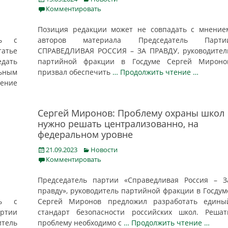
on
Комментировать
Позиция редакции может не совпадать с мнение
ть с
авторов материала Председатель Парти
атье
СПРАВЕДЛИВАЯ РОССИЯ – ЗА ПРАВДУ, руководител
дать
партийной фракции в Госдуме Сергей Мироно
ьным
призвал обеспечить
… Продолжить чтение …
чение
Сергей Миронов: Проблему охраны школ
нужно решать централизованно, на
федеральном уровне
Posted
Categories
21.09.2023
Новости
on
Комментировать
Председатель партии «Справедливая Россия – З
правду», руководитель партийной фракции в Госдум
ть с
Сергей Миронов предложил разработать едины
ртии
стандарт безопасности российских школ. Решат
итель
проблему необходимо с
… Продолжить чтение …