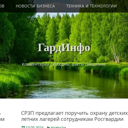
ОВ
НОВОСТИ БИЗНЕСА
ТЕХНИКА И ТЕХНОЛОГИИ
ГардИнфо
Комментарии свободны, факты священны
ь
СРЗП предлагает поручить охрану детских
ам
летних лагерей сотрудникам Росгвардии
Posted
Categories
13.05.2024
Новости