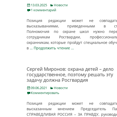
Posted
Categories
13.03.2025
Новости
on
1 комментарий
Позиция редакции может не совпада
высказываниями, приведенными в ст
Полномочия по охране школ нужно пере
сотрудникам Росгвардии, профессионал
охранникам, которые пройдут специальное обу
в
… Продолжить чтение …
Сергей Миронов: охрана детей – дело
государственное, поэтому решать эту
задачу должна Росгвардия
Posted
Categories
09.06.2021
Новости
on
Комментировать
Позиция редакции может не совпада
высказанным мнением Председатель Па
СПРАВЕДЛИВАЯ РОССИЯ – ЗА ПРАВДУ, руковод