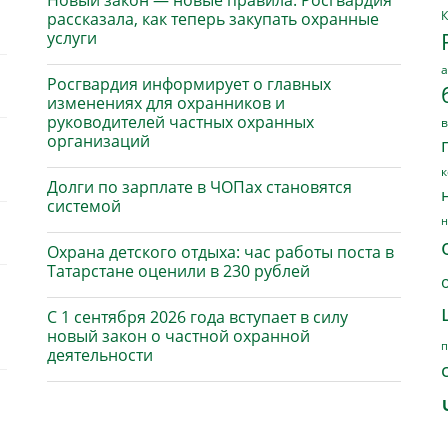
Новый закон — новые правила: Росгвардия
К
рассказала, как теперь закупать охранные
услуги
а
Росгвардия информирует о главных
изменениях для охранников и
руководителей частных охранных
в
организаций
к
Долги по зарплате в ЧОПах становятся
системой
н
Охрана детского отдыха: час работы поста в
Татарстане оценили в 230 рублей
С 1 сентября 2026 года вступает в силу
новый закон о частной охранной
п
деятельности