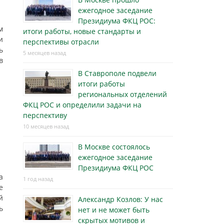
ежегодное заседание
Президиума ФКЦ РОС:
м
итоги работы, новые стандарты и
и
перспективы отрасли
ь
5 месяцев назад
в
В Ставрополе подвели
итоги работы
региональных отделений
ФКЦ РОС и определили задачи на
перспективу
10 месяцев назад
В Москве состоялось
ежегодное заседание
Президиума ФКЦ РОС
а
1 год назад
е
й
Александр Козлов: У нас
ь
нет и не может быть
скрытых мотивов и