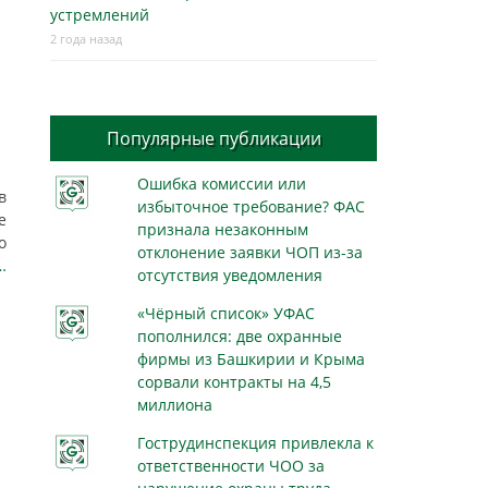
устремлений
2 года назад
Популярные публикации
Ошибка комиссии или
в
избыточное требование? ФАС
е
признала незаконным
о
отклонение заявки ЧОП из-за
…
отсутствия уведомления
«Чёрный список» УФАС
пополнился: две охранные
фирмы из Башкирии и Крыма
сорвали контракты на 4,5
миллиона
Гострудинспекция привлекла к
ответственности ЧОО за