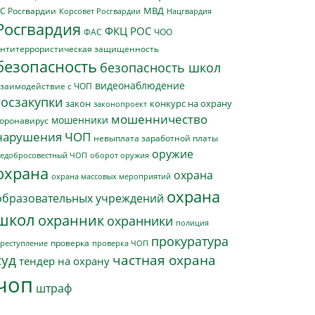
МВД
С Росгвардии
Нацгвардия
Корсовет Росгвардии
Росгвардия
ФКЦ РОС
ФАС
ЧОО
нтитеррористическая защищенность
безопасность
безопасность школ
видеонаблюдение
заимодействие с ЧОП
госзакупки
закон
конкурс на охрану
законопроект
мошенничество
мошенники
оронавирус
нарушения ЧОП
невыплата заработной платы
оружие
едобросовестный ЧОП
оборот оружия
охрана
охрана
охрана массовых мероприятий
охрана
образовательных учреждений
школ
охранник
охранники
полиция
прокуратура
проверка
реступление
проверка ЧОП
суд
частная охрана
тендер на охрану
чоп
штраф