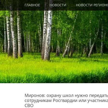
Primary Menu
Skip
ГЛАВНОЕ
НОВОСТИ
НОВОСТИ РЕГИОН
to
content
Миронов: охрану школ нужно передат
сотрудникам Росгвардии или участник
СВО