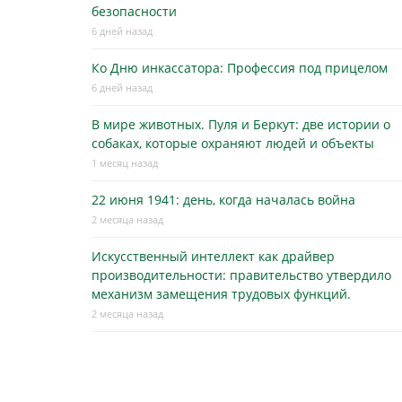
безопасности
6 дней назад
Ко Дню инкассатора: Профессия под прицелом
6 дней назад
В мире животных. Пуля и Беркут: две истории о
собаках, которые охраняют людей и объекты
1 месяц назад
22 июня 1941: день, когда началась война
2 месяца назад
Искусственный интеллект как драйвер
производительности: правительство утвердило
механизм замещения трудовых функций.
2 месяца назад