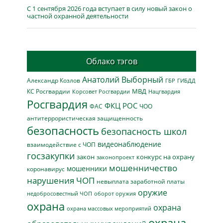
С 1 сентября 2026 года вступает в силу новый закон о
частной охранной деятельности
Облако тэгов
Анатолий Выборный
Александр Козлов
ГБР
ГИБДД
МВД
КС Росгвардии
Нацгвардия
Корсовет Росгвардии
Росгвардия
ФКЦ РОС
ФАС
ЧОО
антитеррористическая защищенность
безопасность
безопасность школ
видеонаблюдение
взаимодействие с ЧОП
госзакупки
закон
конкурс на охрану
законопроект
мошенничество
мошенники
коронавирус
нарушения ЧОП
невыплата заработной платы
оружие
недобросовестный ЧОП
оборот оружия
охрана
охрана
охрана массовых мероприятий
охрана