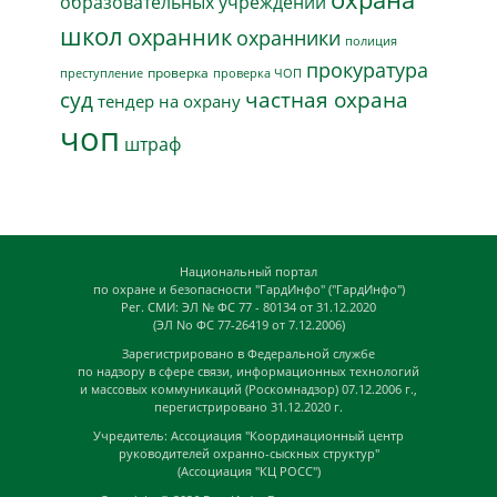
образовательных учреждений
школ
охранник
охранники
полиция
прокуратура
проверка
преступление
проверка ЧОП
суд
частная охрана
тендер на охрану
чоп
штраф
Национальный портал
по охране и безопасности "ГардИнфо" ("ГардИнфо")
Рег. СМИ: ЭЛ № ФС 77 - 80134 от 31.12.2020
(ЭЛ No ФС 77-26419 от 7.12.2006)
Зарегистрировано в Федеральной службе
по надзору в сфере связи, информационных технологий
и массовых коммуникаций (Роскомнадзор) 07.12.2006 г.,
перегистрировано 31.12.2020 г.
Учредитель: Ассоциация "Координационный центр
руководителей охранно-сыскных структур"
(Ассоциация "КЦ РОСС")