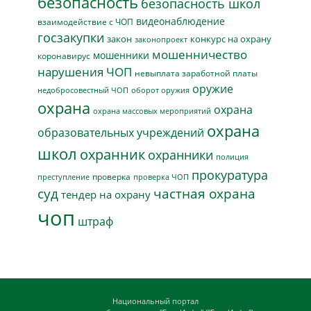
безопасность
безопасность школ
видеонаблюдение
взаимодействие с ЧОП
госзакупки
закон
конкурс на охрану
законопроект
мошенничество
мошенники
коронавирус
нарушения ЧОП
невыплата заработной платы
оружие
недобросовестный ЧОП
оборот оружия
охрана
охрана
охрана массовых мероприятий
охрана
образовательных учреждений
школ
охранник
охранники
полиция
прокуратура
проверка
преступление
проверка ЧОП
суд
частная охрана
тендер на охрану
чоп
штраф
Национальный портал