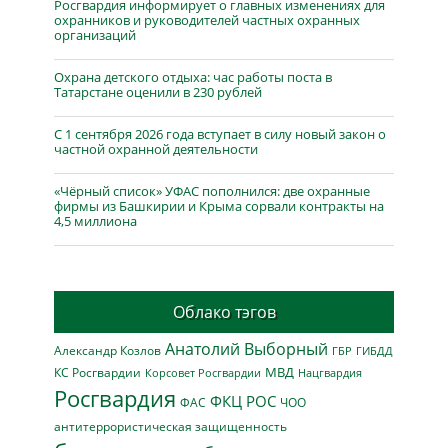
Росгвардия информирует о главных изменениях для
охранников и руководителей частных охранных
организаций
Охрана детского отдыха: час работы поста в
Татарстане оценили в 230 рублей
С 1 сентября 2026 года вступает в силу новый закон о
частной охранной деятельности
«Чёрный список» УФАС пополнился: две охранные
фирмы из Башкирии и Крыма сорвали контракты на
4,5 миллиона
Облако тэгов
Анатолий Выборный
Александр Козлов
ГБР
ГИБДД
МВД
КС Росгвардии
Нацгвардия
Корсовет Росгвардии
Росгвардия
ФКЦ РОС
ФАС
ЧОО
антитеррористическая защищенность