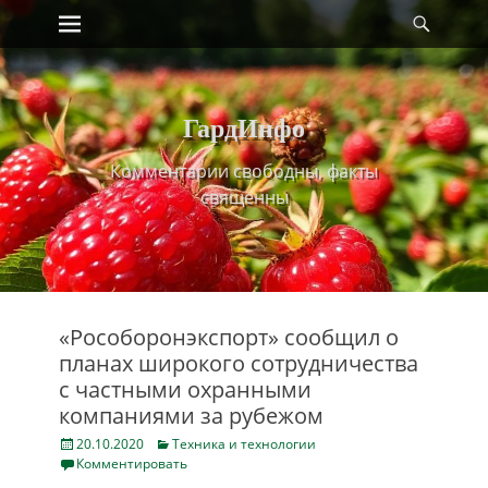
Primary Menu
Найт
Skip
to
content
ГардИнфо
Комментарии свободны, факты
священны
«Рособоронэкспорт» сообщил о
планах широкого сотрудничества
с частными охранными
компаниями за рубежом
Posted
Categories
20.10.2020
Техника и технологии
on
Комментировать