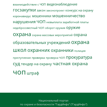
видеонаблюдение
взаимодействие с ЧОП
госзакупки
закон
конкурс на охрану
законопроект
мошенничество
мошенники
коронавирус
нарушения ЧОП
невыплата заработной платы
оружие
недобросовестный ЧОП
оборот оружия
охрана
охрана
охрана массовых мероприятий
охрана
образовательных учреждений
школ
охранник
охранники
полиция
прокуратура
проверка
преступление
проверка ЧОП
суд
частная охрана
тендер на охрану
чоп
штраф
Национальный портал
по охране и безопасности "ГардИнфо" ("ГардИнфо")