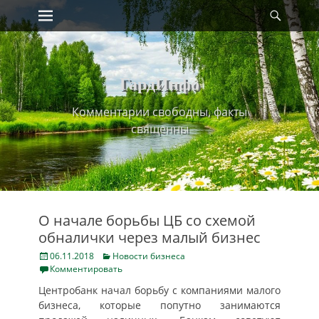
Primary Menu
Найт
Skip
to
content
ГардИнфо
Комментарии свободны, факты
священны
О начале борьбы ЦБ со схемой
обналички через малый бизнес
Posted
Categories
06.11.2018
Новости бизнеса
on
Комментировать
Центробанк начал борьбу с компаниями малого
бизнеса, которые попутно занимаются