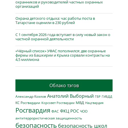
охранников и руководителей частных охранных
организаций
Охрана детского отдыха: час работы поста в
Татарстане оценили в 230 рублей
С 1 сентября 2026 года вступает в силу новый закон о
частной охранной деятельности
«Чёрный список» УФАС пополнился: две охранные
фирмы из Башкирии и Крыма сорвали контракты на
4,5 миллиона
Облако тэгов
Анатолий Выборный
Александр Козлов
ГБР
ГИБДД
МВД
КС Росгвардии
Нацгвардия
Корсовет Росгвардии
Росгвардия
ФКЦ РОС
ФАС
ЧОО
антитеррористическая защищенность
безопасность
безопасность школ