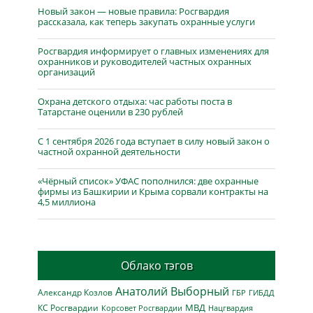
Новый закон — новые правила: Росгвардия
рассказала, как теперь закупать охранные услуги
Росгвардия информирует о главных изменениях для
охранников и руководителей частных охранных
организаций
Охрана детского отдыха: час работы поста в
Татарстане оценили в 230 рублей
С 1 сентября 2026 года вступает в силу новый закон о
частной охранной деятельности
«Чёрный список» УФАС пополнился: две охранные
фирмы из Башкирии и Крыма сорвали контракты на
4,5 миллиона
Облако тэгов
Анатолий Выборный
Александр Козлов
ГБР
ГИБДД
МВД
КС Росгвардии
Нацгвардия
Корсовет Росгвардии