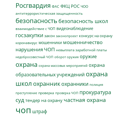
Росгвардия
ФКЦ РОС
ФАС
ЧОО
антитеррористическая защищенность
безопасность
безопасность школ
видеонаблюдение
взаимодействие с ЧОП
госзакупки
закон
конкурс на охрану
законопроект
мошенничество
мошенники
коронавирус
нарушения ЧОП
невыплата заработной платы
оружие
недобросовестный ЧОП
оборот оружия
охрана
охрана
охрана массовых мероприятий
охрана
образовательных учреждений
школ
охранник
охранники
полиция
прокуратура
проверка
преступление
проверка ЧОП
суд
частная охрана
тендер на охрану
чоп
штраф