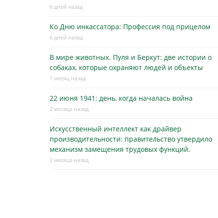
6 дней назад
Ко Дню инкассатора: Профессия под прицелом
6 дней назад
В мире животных. Пуля и Беркут: две истории о
собаках, которые охраняют людей и объекты
1 месяц назад
22 июня 1941: день, когда началась война
2 месяца назад
Искусственный интеллект как драйвер
производительности: правительство утвердило
механизм замещения трудовых функций.
2 месяца назад