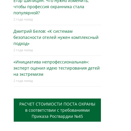
Егор Шипицин: Что нужно изменить,
чтобы профессия охранника стала
популярной?
2 года назад
Дмитрий Белов: «К системам
безопасности отелей нужен комплексный
подход»
2 года назад
«Инициатива непрофессиональная»:
эксперт оценил идею тестирования детей
на экстремизм
2 года назад
РАСЧЕТ СТОИМОСТИ ПОСТА ОХРАНЫ
в соответствии с требованиями
Приказа Росгвардии №45