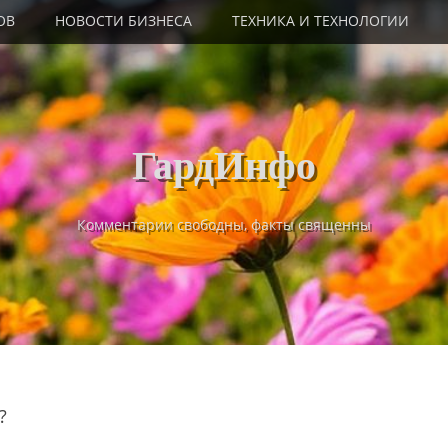
ОВ
НОВОСТИ БИЗНЕСА
ТЕХНИКА И ТЕХНОЛОГИИ
ГардИнфо
Комментарии свободны, факты священны
?