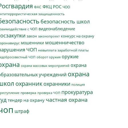
Росгвардия
ФКЦ РОС
ФАС
ЧОО
нтитеррористическая защищенность
безопасность
безопасность школ
видеонаблюдение
заимодействие с ЧОП
госзакупки
закон
конкурс на охрану
законопроект
мошенничество
мошенники
оронавирус
нарушения ЧОП
невыплата заработной платы
оружие
едобросовестный ЧОП
оборот оружия
охрана
охрана
охрана массовых мероприятий
охрана
образовательных учреждений
школ
охранник
охранники
полиция
прокуратура
проверка
реступление
проверка ЧОП
суд
частная охрана
тендер на охрану
чоп
штраф