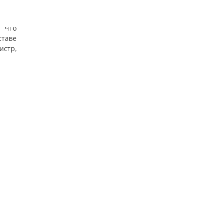
, что
ставе
истр,