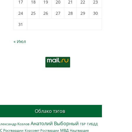
17
18
19
20
21
22
23
24
25
26
27
28
29
30
31
« Июл
Облако тэгов
Анатолий Выборный
лександр Козлов
ГБР
ГИБДД
МВД
С Росгвардии
Нацгвардия
Корсовет Росгвардии