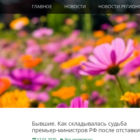
Primary Menu
Skip
ГЛАВНОЕ
НОВОСТИ
НОВОСТИ РЕГИОН
to
content
Бывшие. Как складывалась судьба
премьер-министров РФ после отставки
Posted
Categories
17.01.2020
Это интересно