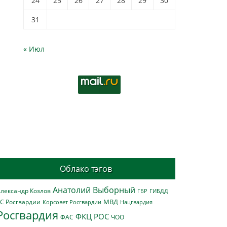
24
25
26
27
28
29
30
31
« Июл
Облако тэгов
Анатолий Выборный
лександр Козлов
ГБР
ГИБДД
МВД
С Росгвардии
Нацгвардия
Корсовет Росгвардии
Росгвардия
ФКЦ РОС
ФАС
ЧОО