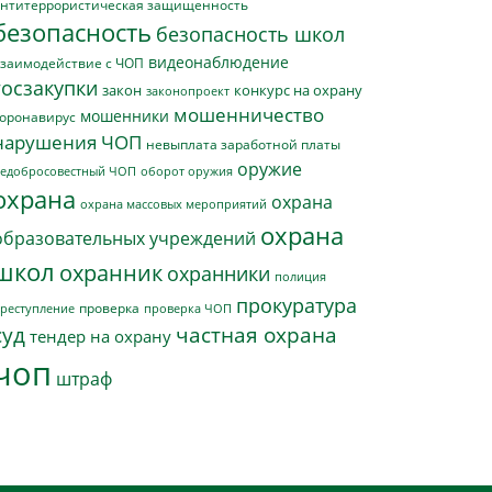
нтитеррористическая защищенность
безопасность
безопасность школ
видеонаблюдение
заимодействие с ЧОП
госзакупки
закон
конкурс на охрану
законопроект
мошенничество
мошенники
оронавирус
нарушения ЧОП
невыплата заработной платы
оружие
едобросовестный ЧОП
оборот оружия
охрана
охрана
охрана массовых мероприятий
охрана
образовательных учреждений
школ
охранник
охранники
полиция
прокуратура
проверка
реступление
проверка ЧОП
суд
частная охрана
тендер на охрану
чоп
штраф