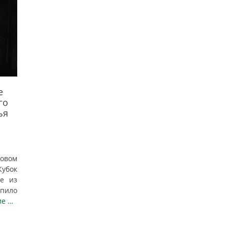
е
го
ья
ковом
Кубок
бе из
пило
ие …