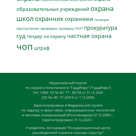
охрана
образовательных учреждений
школ
охранник
охранники
полиция
прокуратура
проверка
преступление
проверка ЧОП
суд
частная охрана
тендер на охрану
чоп
штраф
Национальный портал
по охране и безопасности "ГардИнфо" ("ГардИнфо")
Рег. СМИ: ЭЛ № ФС 77 - 80134 от 31.12.2020
(ЭЛ No ФС 77-26419 от 7.12.2006)
Зарегистрировано в Федеральной службе
по надзору в сфере связи, информационных технологий
и массовых коммуникаций (Роскомнадзор) 07.12.2006 г.,
перегистрировано 31.12.2020 г.
Учредитель: Ассоциация "Координационный центр
руководителей охранно-сыскных структур"