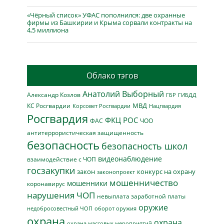
«Чёрный список» УФАС пополнился: две охранные
фирмы из Башкирии и Крыма сорвали контракты на
4,5 миллиона
Облако тэгов
Анатолий Выборный
Александр Козлов
ГБР
ГИБДД
МВД
КС Росгвардии
Нацгвардия
Корсовет Росгвардии
Росгвардия
ФКЦ РОС
ФАС
ЧОО
антитеррористическая защищенность
безопасность
безопасность школ
видеонаблюдение
взаимодействие с ЧОП
госзакупки
закон
конкурс на охрану
законопроект
мошенничество
мошенники
коронавирус
нарушения ЧОП
невыплата заработной платы
оружие
недобросовестный ЧОП
оборот оружия
охрана
охрана
охрана массовых мероприятий