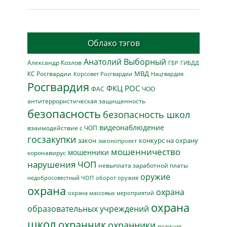
Облако тэгов
Анатолий Выборный
Александр Козлов
ГБР
ГИБДД
МВД
КС Росгвардии
Нацгвардия
Корсовет Росгвардии
Росгвардия
ФКЦ РОС
ФАС
ЧОО
антитеррористическая защищенность
безопасность
безопасность школ
видеонаблюдение
взаимодействие с ЧОП
госзакупки
закон
конкурс на охрану
законопроект
мошенничество
мошенники
коронавирус
нарушения ЧОП
невыплата заработной платы
оружие
недобросовестный ЧОП
оборот оружия
охрана
охрана
охрана массовых мероприятий
охрана
образовательных учреждений
школ
охранник
охранники
полиция