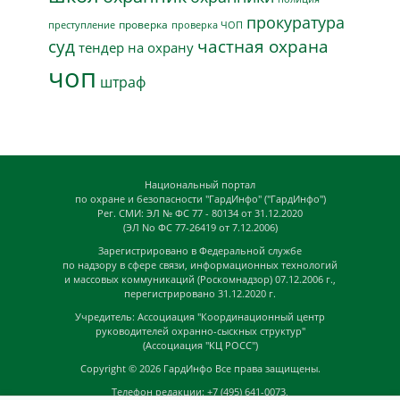
прокуратура
проверка
преступление
проверка ЧОП
суд
частная охрана
тендер на охрану
чоп
штраф
Национальный портал
по охране и безопасности "ГардИнфо" ("ГардИнфо")
Рег. СМИ: ЭЛ № ФС 77 - 80134 от 31.12.2020
(ЭЛ No ФС 77-26419 от 7.12.2006)
Зарегистрировано в Федеральной службе
по надзору в сфере связи, информационных технологий
и массовых коммуникаций (Роскомнадзор) 07.12.2006 г.,
перегистрировано 31.12.2020 г.
Учредитель: Ассоциация "Координационный центр
руководителей охранно-сыскных структур"
(Ассоциация "КЦ РОСС")
Copyright © 2026
ГардИнфо
Все права защищены.
Телефон редакции: +7 (495) 641-0073,