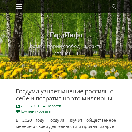
Primary Menu
Найт
Skip
to
content
ГардИнфо
Комментарии свободны, факты
священны
Госдума узнает мнение россиян о
себе и потратит на это миллионы
Posted
Categories
21.11.2019
Новости
on
Комментировать
В 2020 году Госдума изучит общественное
мнение о своей деятельности и проанализирует