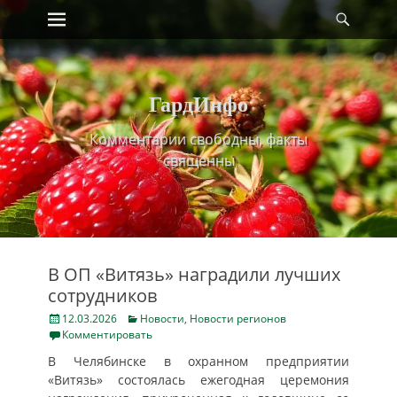
Primary Menu
Найт
Skip
to
content
ГардИнфо
Комментарии свободны, факты
священны
В ОП «Витязь» наградили лучших
сотрудников
Posted
Categories
12.03.2026
Новости
,
Новости регионов
on
Комментировать
В Челябинске в охранном предприятии
«Витязь» состоялась ежегодная церемония