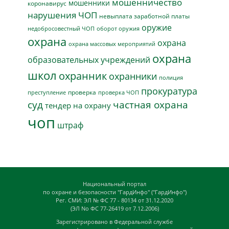
мошенничество
мошенники
коронавирус
нарушения ЧОП
невыплата заработной платы
оружие
недобросовестный ЧОП
оборот оружия
охрана
охрана
охрана массовых мероприятий
охрана
образовательных учреждений
школ
охранник
охранники
полиция
прокуратура
проверка
преступление
проверка ЧОП
суд
частная охрана
тендер на охрану
чоп
штраф
Национальный портал
по охране и безопасности "ГардИнфо" ("ГардИнфо")
Рег. СМИ: ЭЛ № ФС 77 - 80134 от 31.12.2020
(ЭЛ No ФС 77-26419 от 7.12.2006)
Зарегистрировано в Федеральной службе