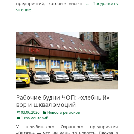
предприятий, которые вносят
… Продолжить
чтение …
Рабочие будни ЧОП: «хлебный»
вор и шквал эмоций
Posted
Categories
03.06.2020
Новости регионов
on
1 комментарий
У челябинского Охранного предприятия
«Витязь» — что ни день, то новость. Плохая в