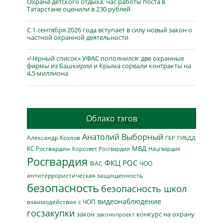
Охрана детского отдыха: час работы поста в
Татарстане оценили в 230 рублей
С 1 сентября 2026 года вступает в силу новый закон о
частной охранной деятельности
«Чёрный список» УФАС пополнился: две охранные
фирмы из Башкирии и Крыма сорвали контракты на
4,5 миллиона
Облако тэгов
Анатолий Выборный
Александр Козлов
ГБР
ГИБДД
МВД
КС Росгвардии
Нацгвардия
Корсовет Росгвардии
Росгвардия
ФКЦ РОС
ФАС
ЧОО
антитеррористическая защищенность
безопасность
безопасность школ
видеонаблюдение
взаимодействие с ЧОП
госзакупки
закон
конкурс на охрану
законопроект