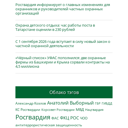
Росгвардия информирует о главных изменениях для
охранников и руководителей частных охранных
организаций
Охрана детского отдыха: час работы поста в
Татарстане оценили в 230 рублей
С 1 сентября 2026 года вступает в силу новый закон о
частной охранной деятельности
«Чёрный список» УФАС пополнился: две охранные
фирмы из Башкирии и Крыма сорвали контракты на
4,5 миллиона
Облако тэгов
Анатолий Выборный
Александр Козлов
ГБР
ГИБДД
МВД
КС Росгвардии
Нацгвардия
Корсовет Росгвардии
Росгвардия
ФКЦ РОС
ФАС
ЧОО
антитеррористическая защищенность