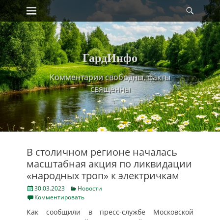
Primary Menu
Найт
Skip
to
content
ГардИнфо
Комментарии свободны, факты
священны
В столичном регионе началась
масштабная акция по ликвидации
«народных троп» к электричкам
Posted
Categories
30.03.2023
Новости
on
Комментировать
Как сообщили в пресс-службе Московской