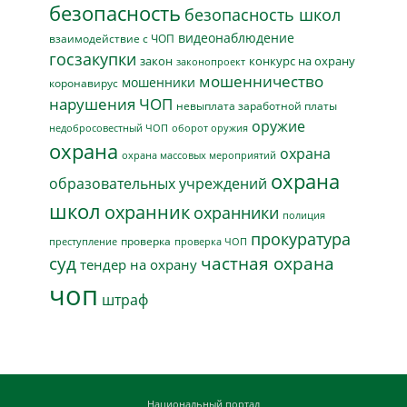
безопасность
безопасность школ
видеонаблюдение
взаимодействие с ЧОП
госзакупки
закон
конкурс на охрану
законопроект
мошенничество
мошенники
коронавирус
нарушения ЧОП
невыплата заработной платы
оружие
недобросовестный ЧОП
оборот оружия
охрана
охрана
охрана массовых мероприятий
охрана
образовательных учреждений
школ
охранник
охранники
полиция
прокуратура
проверка
преступление
проверка ЧОП
суд
частная охрана
тендер на охрану
чоп
штраф
Национальный портал